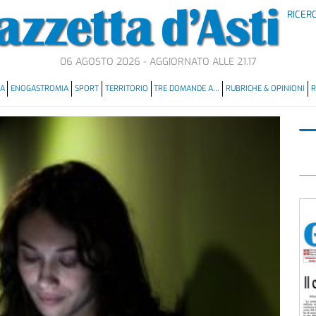
RICER
06 AGOSTO 2026 - AGGIORNATO ALLE 21.17
MA
ENOGASTROMIA
SPORT
TERRITORIO
TRE DOMANDE A…
RUBRICHE & OPINIONI
R