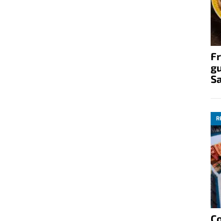
Fr
gu
S
R
C