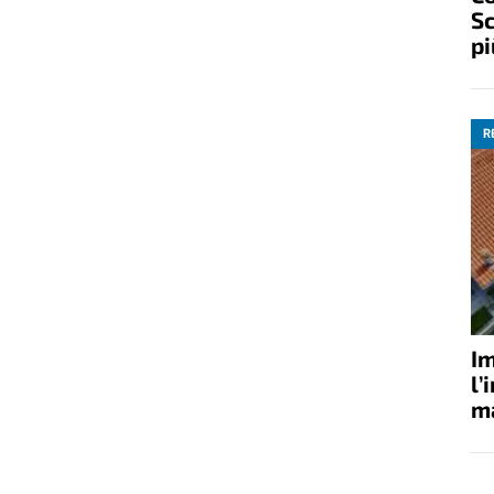
Sc
pi
R
Im
l’
ma