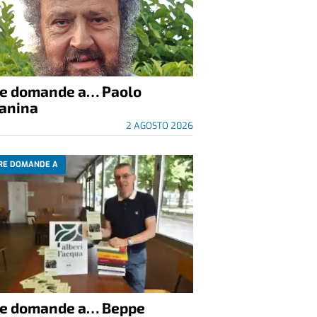
re domande a… Paolo
anina
2 AGOSTO 2026
RE DOMANDE A
re domande a… Beppe