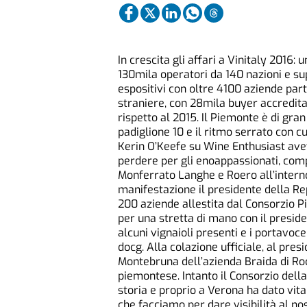
In crescita gli affari a Vinitaly 2016:
130mila operatori da 140 nazioni e su
espositivi con oltre 4100 aziende par
straniere, con 28mila buyer accredita
rispetto al 2015. Il Piemonte è di gra
padiglione 10 e il ritmo serrato con c
Kerin O’Keefe su Wine Enthusiast avev
perdere per gli enoappassionati, compl
Monferrato Langhe e Roero all’intern
manifestazione il presidente della Rep
200 aziende allestita dal Consorzio P
per una stretta di mano con il presid
alcuni vignaioli presenti e i portavoce
docg. Alla colazione ufficiale, al pres
Montebruna dell’azienda Braida di Ro
piemontese. Intanto il Consorzio della
storia e proprio a Verona ha dato vita
che facciamo per dare visibilità al no