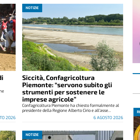
NOTIZIE
di
Siccità, Confagricoltura
Piemonte: “servono subito gli
strumenti per sostenere le
che
imprese agricole”
Confagricoltura Piemonte ha chiesto formalmente al
presidente della Regione Alberto Cirio e all’asse...
R
TO 2026
6 AGOSTO 2026
NOTIZIE