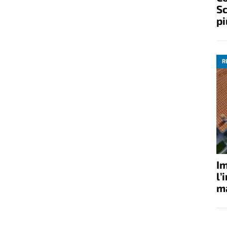
Sc
pi
R
Im
l’
ma