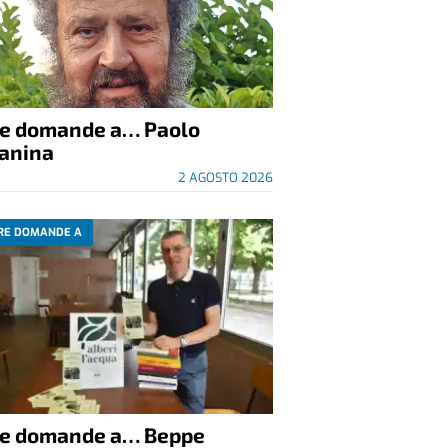
re domande a… Paolo
anina
2 AGOSTO 2026
RE DOMANDE A
re domande a… Beppe