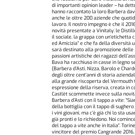
di importanti opinion leader – ha dett
hanno raccontato la loro Barbera dav
anche le oltre 200 aziende che quotid
lavoro. Il nostro impegno è che il 201
novità presentate a Vinitaly: le Distil
il sociale, la grappa con un’etichetta 
ed Amicizia” e che fa della diversità u
sarà destinato alla promozione delle at
passioni artistiche dei ragazzi dell’as
Bava ha racchiuso in casse in legno se
(Barbera d’Asti, Nizza, Barolo e Char
degli oltre cent’anni di storia azienda
alla grande riscoperta del Vermouth t
espressione della riserva, creata in c
Castlèt scommette invece sulla novità
Barbera d’Asti con il tappo a vite: “S
della bottiglia con il tappo di sughero
i vini giovani, ma c’è già chi lo sta u
già pronti e lo richiedono. Noi cominc
del tappo a vite anche in Italia”. Tori
vincitore del premio Cangrande 2016,