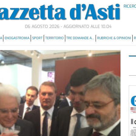
RICER
06 AGOSTO 2026 - AGGIORNATO ALLE 10.04
MA
ENOGASTROMIA
SPORT
TERRITORIO
TRE DOMANDE A…
RUBRICHE & OPINIONI
R