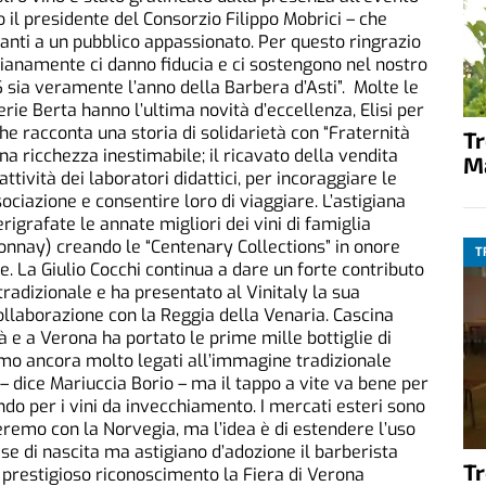
o il presidente del Consorzio Filippo Mobrici – che
anti a un pubblico appassionato. Per questo ringrazio
ianamente ci danno fiducia e ci sostengono nel nostro
6 sia veramente l’anno della Barbera d’Asti”. Molte le
lerie Berta hanno l’ultima novità d’eccellenza, Elisi per
che racconta una storia di solidarietà con “Fraternità
T
na ricchezza inestimabile; il ricavato della vendita
M
tività dei laboratori didattici, per incoraggiare le
sociazione e consentire loro di viaggiare. L’astigiana
rigrafate le annate migliori dei vini di famiglia
donnay) creando le “Centenary Collections” in onore
T
le. La Giulio Cocchi continua a dare un forte contributo
radizionale e ha presentato al Vinitaly la sua
ollaborazione con la Reggia della Venaria. Cascina
 e a Verona ha portato le prime mille bottiglie di
iamo ancora molto legati all’immagine tradizionale
 – dice Mariuccia Borio – ma il tappo a vite va bene per
sando per i vini da invecchiamento. I mercati esteri sono
eremo con la Norvegia, ma l’idea è di estendere l’uso
nese di nascita ma astigiano d’adozione il barberista
T
 prestigioso riconoscimento la Fiera di Verona