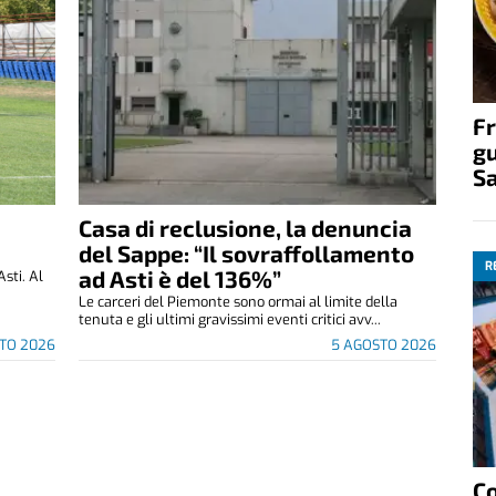
Fr
gu
S
Casa di reclusione, la denuncia
del Sappe: “Il sovraffollamento
R
ad Asti è del 136%”
Asti. Al
Le carceri del Piemonte sono ormai al limite della
tenuta e gli ultimi gravissimi eventi critici avv...
TO 2026
5 AGOSTO 2026
C