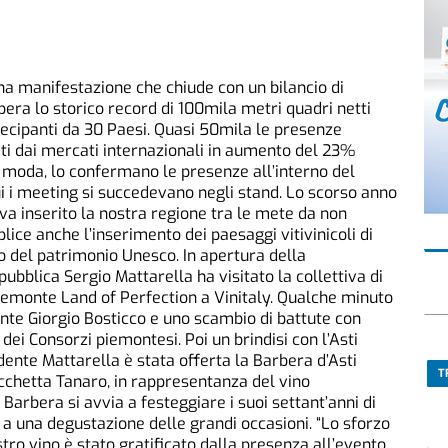
 una manifestazione che chiude con un bilancio di
pera lo storico record di 100mila metri quadri netti
tecipanti da 30 Paesi. Quasi 50mila le presenze
ti dai mercati internazionali in aumento del 23%
n moda, lo confermano le presenze all’interno del
ui i meeting si succedevano negli stand. Lo scorso anno
a inserito la nostra regione tra le mete da non
ice anche l’inserimento dei paesaggi vitivinicoli di
o del patrimonio Unesco. In apertura della
ubblica Sergio Mattarella ha visitato la collettiva di
iemonte Land of Perfection a Vinitaly. Qualche minuto
ente Giorgio Bosticco e uno scambio di battute con
 dei Consorzi piemontesi. Poi un brindisi con l’Asti
idente Mattarella è stata offerta la Barbera d’Asti
T
cchetta Tanaro, in rappresentanza del vino
 Barbera si avvia a festeggiare i suoi settant’anni di
 a una degustazione delle grandi occasioni. “Lo sforzo
stro vino è stato gratificato dalla presenza all’evento