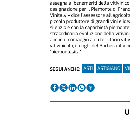
assegna ai benemeriti della vitivinicol
designazione per il Piemonte di Fran
Vinitaly – dice l’assessore all’agric
piccolo produttore di grandi vini e ide
silenzio e con la caparbietà piemontes
straordinaria evoluzione della vitiv
anche un omaggio a un territorio viti
vitivinicola, i luoghi del Barbera: il v
“piemontesità”.
ASTI
ASTIGIANO
VI
SEGUI ANCHE:
U