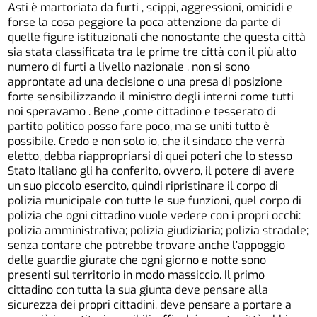
Asti è martoriata da furti , scippi, aggressioni, omicidi e
forse la cosa peggiore la poca attenzione da parte di
quelle figure istituzionali che nonostante che questa città
sia stata classificata tra le prime tre città con il più alto
numero di furti a livello nazionale , non si sono
approntate ad una decisione o una presa di posizione
forte sensibilizzando il ministro degli interni come tutti
noi speravamo . Bene ,come cittadino e tesserato di
partito politico posso fare poco, ma se uniti tutto è
possibile. Credo e non solo io, che il sindaco che verrà
eletto, debba riappropriarsi di quei poteri che lo stesso
Stato Italiano gli ha conferito, ovvero, il potere di avere
un suo piccolo esercito, quindi ripristinare il corpo di
polizia municipale con tutte le sue funzioni, quel corpo di
polizia che ogni cittadino vuole vedere con i propri occhi:
polizia amministrativa; polizia giudiziaria; polizia stradale;
senza contare che potrebbe trovare anche l’appoggio
delle guardie giurate che ogni giorno e notte sono
presenti sul territorio in modo massiccio. Il primo
cittadino con tutta la sua giunta deve pensare alla
sicurezza dei propri cittadini, deve pensare a portare a