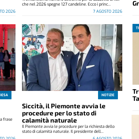
G
che nel 2026 spegne 127 candeline. Ecco i princ...
TO 2026
7 AGOSTO 2026
T
T
IESA
NOTIZIE
Ta
Siccità, il Piemonte avvia le
e
procedure per lo stato di
calamità naturale
a frase
.
Il Piemonte avvia le procedure per la richiesta dello
stato di calamità naturale. Il presidente dell...
TO 2026
6 AGOSTO 2026