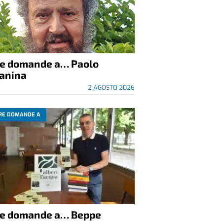
re domande a… Paolo
anina
2 AGOSTO 2026
RE DOMANDE A
re domande a… Beppe