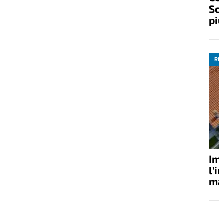
Sc
pi
R
Im
l’
ma