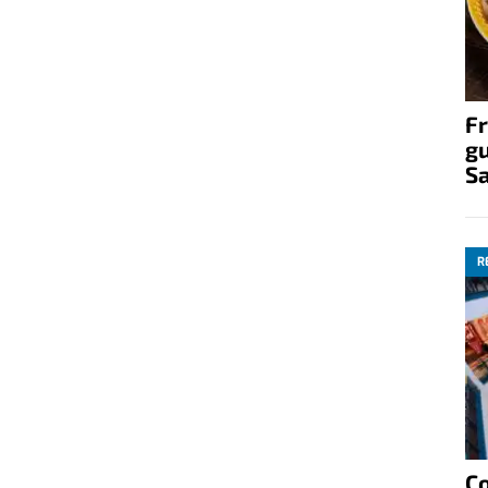
Fr
gu
S
R
C