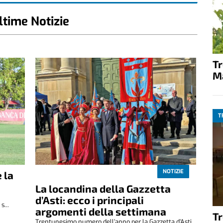
ltime Notizie
T
M
T
NOTIZIE
e la
La locandina della Gazzetta
d’Asti: ecco i principali
s...
argomenti della settimana
T
Trentunesimo numero dell’anno per la Gazzetta d’Asti