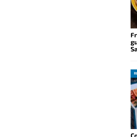
Fr
gu
S
R
C