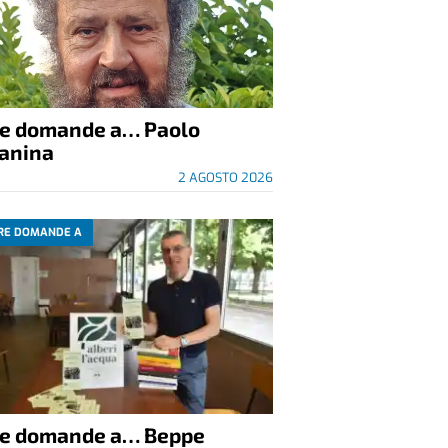
re domande a… Paolo
anina
2 AGOSTO 2026
RE DOMANDE A
re domande a… Beppe