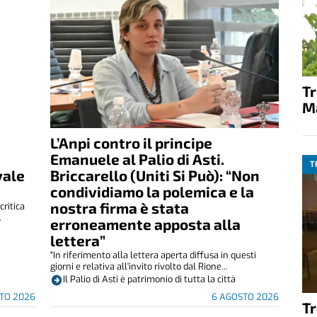
T
M
L’Anpi contro il principe
Emanuele al Palio di Asti.
T
vale
Briccarello (Uniti Si Può): “Non
condividiamo la polemica e la
nostra firma è stata
critica
.
erroneamente apposta alla
lettera”
"In riferimento alla lettera aperta diffusa in questi
giorni e relativa all'invito rivolto dal Rione...
Il Palio di Asti è patrimonio di tutta la città
TO 2026
6 AGOSTO 2026
T