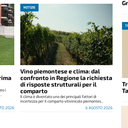
G
NOTIZIE
T
Vino piemontese e clima: dal
rima
confronto in Regione la richiesta
T
di risposte strutturali per il
Ta
comparto
to i
..
Il clima è diventato uno dei principali fattori di
incertezza per il comparto vitivinicolo piemontes...
TO 2026
6 AGOSTO 2026