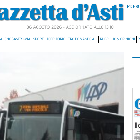
RICER
06 AGOSTO 2026 - AGGIORNATO ALLE 13.10
MA
ENOGASTROMIA
SPORT
TERRITORIO
TRE DOMANDE A…
RUBRICHE & OPINIONI
R