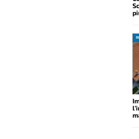
Sc
pi
R
Im
l’
ma