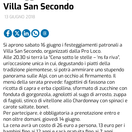
Villa San Secondo
13 GIUGNO 2018
Si aprono sabato 16 giugno i festeggiamenti patronali a
Villa San Secondo, organizzati dalla Pro Loco.
Alle 20.30 si terrà la “Cena sotto le stelle – ‘ns ȓa riva”,
un’occasione unica in cui, degustando i piatti della
tradizione piemontese, si potrà ammirare uno stupendo
panorama sulle Alpi, con un occhio al firmamento. Il
menù della serata prevede: fagottini di fassona con
ricotta di capra e erba cipollina, sformato di zucchine con
fonduta di gorgonzola, agnolotti al sugo di arrosto, zuppa
di fagioli, stinco di vitellone allo Chardonnay con spinaci e
carote saltate, bonet.
Per partecipare, è obbligatoria a prenotazione entro e
non oltre domani, giovedì 14 giugno.
La cena avrà un costo di 26 euro a persona, 13 euro per i
bambini fino ai 12 anni e sarà gratuita fino ai 7 anni