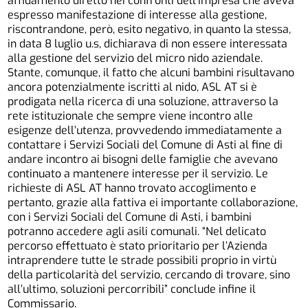
affidamento diretto nei confronti dell’impresa che aveva
espresso manifestazione di interesse alla gestione,
riscontrandone, però, esito negativo, in quanto la stessa,
in data 8 luglio u.s, dichiarava di non essere interessata
alla gestione del servizio del micro nido aziendale.
Stante, comunque, il fatto che alcuni bambini risultavano
ancora potenzialmente iscritti al nido, ASL AT si è
prodigata nella ricerca di una soluzione, attraverso la
rete istituzionale che sempre viene incontro alle
esigenze dell’utenza, provvedendo immediatamente a
contattare i Servizi Sociali del Comune di Asti al fine di
andare incontro ai bisogni delle famiglie che avevano
continuato a mantenere interesse per il servizio. Le
richieste di ASL AT hanno trovato accoglimento e
pertanto, grazie alla fattiva ei importante collaborazione,
con i Servizi Sociali del Comune di Asti, i bambini
potranno accedere agli asili comunali. “Nel delicato
percorso effettuato è stato prioritario per l’Azienda
intraprendere tutte le strade possibili proprio in virtù
della particolarità del servizio, cercando di trovare, sino
all’ultimo, soluzioni percorribili” conclude infine il
Commissario.