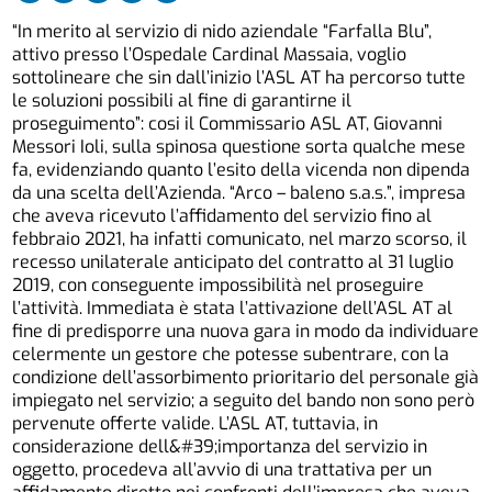
“In merito al servizio di nido aziendale “Farfalla Blu”,
attivo presso l’Ospedale Cardinal Massaia, voglio
sottolineare che sin dall’inizio l’ASL AT ha percorso tutte
le soluzioni possibili al fine di garantirne il
proseguimento”: cosi il Commissario ASL AT, Giovanni
Messori Ioli, sulla spinosa questione sorta qualche mese
fa, evidenziando quanto l’esito della vicenda non dipenda
da una scelta dell’Azienda. “Arco – baleno s.a.s.”, impresa
che aveva ricevuto l’affidamento del servizio fino al
febbraio 2021, ha infatti comunicato, nel marzo scorso, il
recesso unilaterale anticipato del contratto al 31 luglio
2019, con conseguente impossibilità nel proseguire
l’attività. Immediata è stata l’attivazione dell’ASL AT al
fine di predisporre una nuova gara in modo da individuare
celermente un gestore che potesse subentrare, con la
condizione dell’assorbimento prioritario del personale già
impiegato nel servizio; a seguito del bando non sono però
pervenute offerte valide. L’ASL AT, tuttavia, in
considerazione dell&#39;importanza del servizio in
oggetto, procedeva all’avvio di una trattativa per un