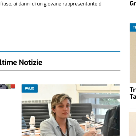
G
ioso, ai danni di un giovane rappresentante di
T
ltime Notizie
T
PALIO
Ta