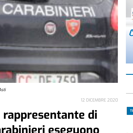
Asti
12 DICEMBRE 2020
 rappresentante di
T
arabinieri eseguono