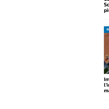
Sc
pi
R
Im
l’
ma