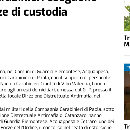
e di custodia
T
M
T
rna,
nei Comuni di Guardia Piemontese, Acquappesa,
nia Carabinieri di Paola
, con il supporto di personale
 Nucleo Carabinieri Cinofili di Vibo Valentia, hanno
e agli arresti domiciliari, emessa dal G.I.P. presso il
ella locale Direzione Distrettuale Antimafia, nei
ai militari della Compagnia Carabinieri di Paola, sotto
ione Distrettuale Antimafia di Catanzaro, hanno
 di Guardia Piemontese, Acquappesa e Cetraro, uno dei
T
e Forze dell’Ordine, il concorso nel reato di estorsione