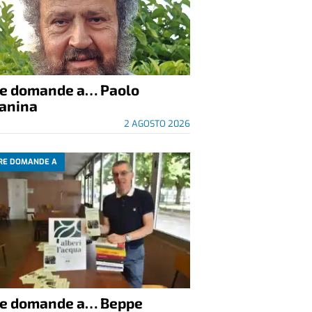
re domande a… Paolo
anina
2 AGOSTO 2026
RE DOMANDE A
re domande a… Beppe