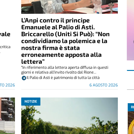
L’Anpi contro il principe
Emanuele al Palio di Asti.
vale
Briccarello (Uniti Si Può): “Non
condividiamo la polemica e la
nostra firma è stata
critica
.
erroneamente apposta alla
lettera”
"In riferimento alla lettera aperta diffusa in questi
giorni e relativa all'invito rivolto dal Rione...
Il Palio di Asti è patrimonio di tutta la città
TO 2026
6 AGOSTO 2026
NOTIZIE
R