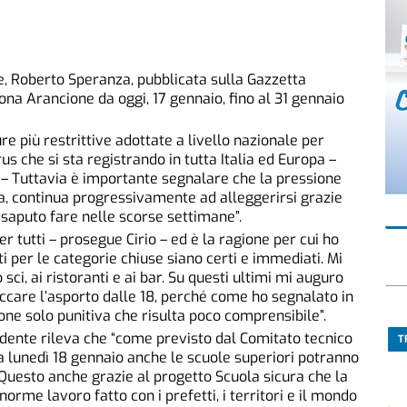
e, Roberto Speranza, pubblicata sulla Gazzetta
Zona Arancione da oggi, 17 gennaio, fino al 31 gennaio
e più restrittive adottate a livello nazionale per
us che si sta registrando in tutta Italia ed Europa –
 – Tuttavia è importante segnalare che la pressione
va, continua progressivamente ad alleggerirsi grazie
a saputo fare nelle scorse settimane”.
r tutti – prosegue Cirio – ed è la ragione per cui ho
ti per le categorie chiuse siano certi e immediati. Mi
sci, ai ristoranti e ai bar. Su questi ultimi mi auguro
ccare l’asporto dalle 18, perché come ho segnalato in
one solo punitiva che risulta poco comprensibile”.
sidente rileva che “come previsto dal Comitato tecnico
T
da lunedì 18 gennaio anche le scuole superiori potranno
 Questo anche grazie al progetto Scuola sicura che la
rme lavoro fatto con i prefetti, i territori e il mondo