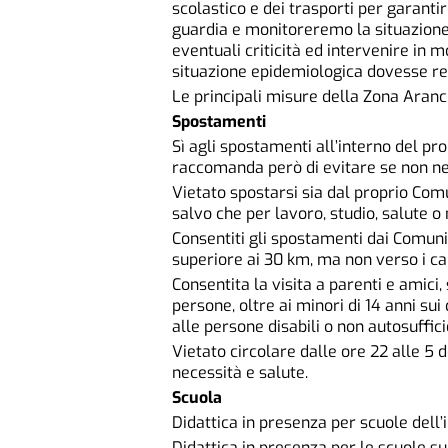
scolastico e dei trasporti per garant
guardia e monitoreremo la situazione 
eventuali criticità ed intervenire in 
situazione epidemiologica dovesse re
Le principali misure della Zona Aran
Spostamenti
Sì agli spostamenti all’interno del pr
raccomanda però di evitare se non ne
Vietato spostarsi sia dal proprio Comu
salvo che per lavoro, studio, salute o 
Consentiti gli spostamenti dai Comun
superiore ai 30 km, ma non verso i ca
Consentita la visita a parenti e amici,
persone, oltre ai minori di 14 anni sui 
alle persone disabili o non autosuffici
Vietato circolare dalle ore 22 alle 5 
necessità e salute.
Scuola
Didattica in presenza per scuole dell
Didattica in presenza per le scuole s