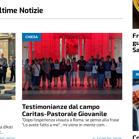
ltime Notizie
Fr
CHIESA
gu
S
R
Testimonianze dal campo
Caritas-Pastorale Giovanile
“Dopo l'esperienza vissuta a Roma, se penso alla frase
“Lo avete fatto a me" , mi viene in mente com...
 d’Asti
...
C