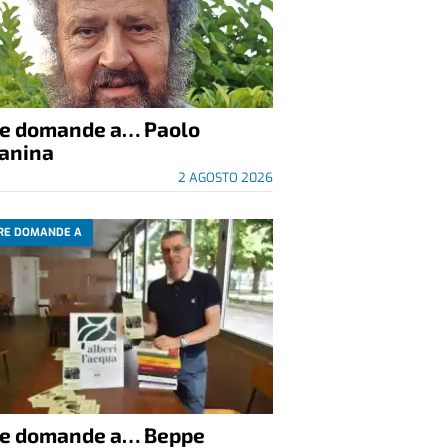
re domande a… Paolo
anina
2 AGOSTO 2026
RE DOMANDE A
re domande a… Beppe