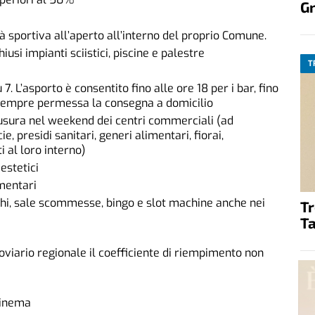
G
ità sportiva all’aperto all’interno del proprio Comune.
iusi impianti sciistici, piscine e palestre
T
 7. L’asporto è consentito fino alle ore 18 per i bar, fino
è sempre permessa la consegna a domicilio
iusura nel weekend dei centri commerciali (ad
 presidi sanitari, generi alimentari, fiorai,
i al loro interno)
estetici
mentari
ochi, sale scommesse, bingo e slot machine anche nei
T
Ta
roviario regionale il coefficiente di riempimento non
cinema