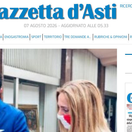
RICER
07 AGOSTO 2026 - AGGIORNATO ALLE 05.33
MA
ENOGASTROMIA
SPORT
TERRITORIO
TRE DOMANDE A…
RUBRICHE & OPINIONI
R