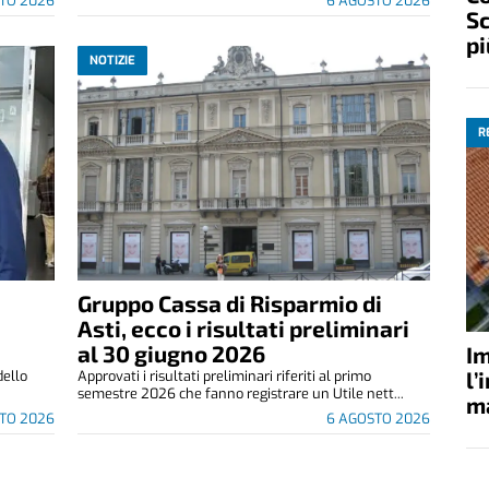
TO 2026
6 AGOSTO 2026
Sc
pi
NOTIZIE
R
Gruppo Cassa di Risparmio di
Asti, ecco i risultati preliminari
al 30 giugno 2026
Im
l’
dello
Approvati i risultati preliminari riferiti al primo
semestre 2026 che fanno registrare un Utile nett...
ma
TO 2026
6 AGOSTO 2026