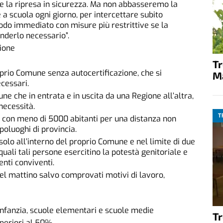
ire la ripresa in sicurezza. Ma non abbasseremo la
a scuola ogni giorno, per intercettare subito
modo immediato con misure più restrittive se la
nderlo necessario”.
cione
T
oprio Comune senza autocertificazione, che si
M
cessari.
ne che in entrata e in uscita da una Regione all’altra,
necessità.
T
i con meno di 5000 abitanti per una distanza non
poluoghi di provincia.
 solo all’interno del proprio Comune e nel limite di due
quali tali persone esercitino la potestà genitoriale e
enti conviventi.
del mattino salvo comprovati motivi di lavoro,
’infanzia, scuole elementari e scuole medie
T
uperiori al 50%