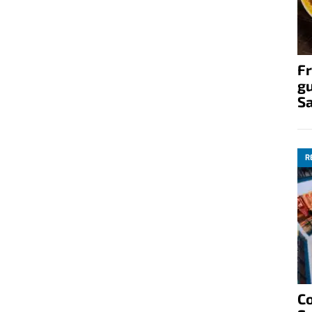
Fr
gu
S
R
C