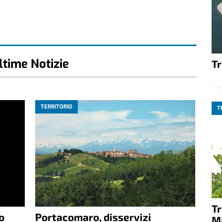
ltime Notizie
T
TERRITORIO
T
T
o
Portacomaro, disservizi
M