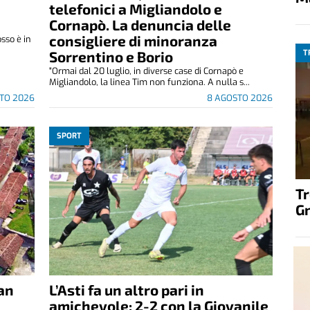
telefonici a Migliandolo e
Cornapò. La denuncia delle
consigliere di minoranza
osso è in
Sorrentino e Borio
T
"Ormai dal 20 luglio, in diverse case di Cornapò e
Migliandolo, la linea Tim non funziona. A nulla s...
TO 2026
8 AGOSTO 2026
SPORT
T
G
San
L’Asti fa un altro pari in
amichevole: 2-2 con la Giovanile