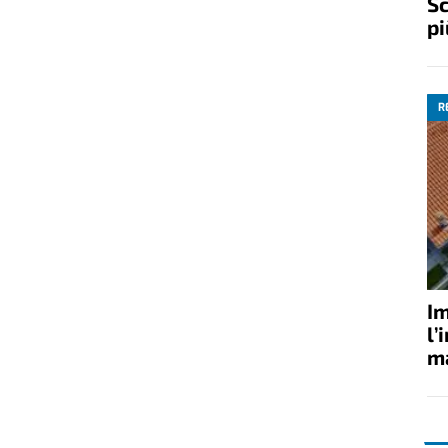
Sc
pi
R
Im
l’
ma