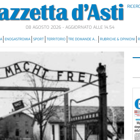
RICER
08 AGOSTO 2026 - AGGIORNATO ALLE 14.54
MA
ENOGASTROMIA
SPORT
TERRITORIO
TRE DOMANDE A…
RUBRICHE & OPINIONI
R