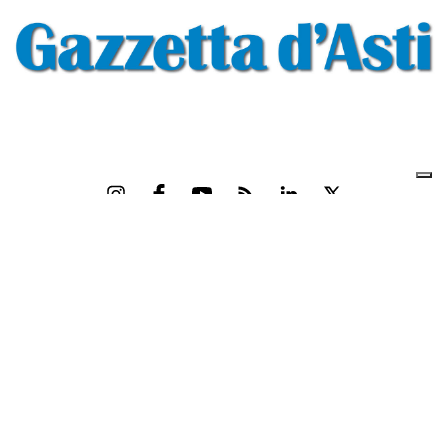
Gazzetta d'Asti s.r.l.Via Monsignor Umberto Rossi, 6 P.IVA-C.F. 01542300056
Feed RSS
Contatti e Pubblicità
Abbonamenti
Amministrazione
trasparente
Norme Editoriali
Privacy Policy
Cookie Policy
Condizioni di Utilizzo