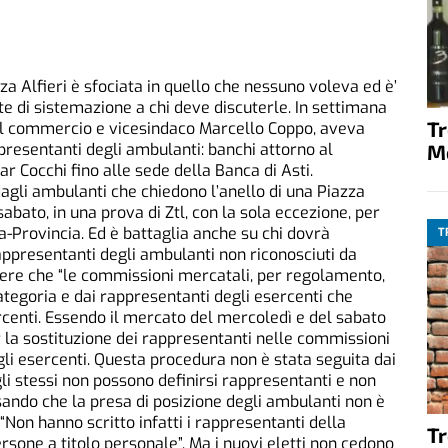
a Alfieri è sfociata in quello che nessuno voleva ed è’
oste di sistemazione a chi deve discuterle. In settimana
T
al commercio e vicesindaco Marcello Coppo, aveva
M
presentanti degli ambulanti: banchi attorno al
ar Cocchi fino alle sede della Banca di Asti.
gli ambulanti che chiedono l’anello di una Piazza
sabato, in una prova di Ztl, con la sola eccezione, per
ra-Provincia. Ed è battaglia anche su chi dovrà
T
appresentanti degli ambulanti non riconosciuti da
pere che “le commissioni mercatali, per regolamento,
categoria e dai rappresentanti degli esercenti che
ercenti. Essendo il mercato del mercoledì e del sabato
r la sostituzione dei rappresentanti nelle commissioni
 gli esercenti. Questa procedura non è stata seguita dai
li stessi non possono definirsi rappresentanti e non
ando che la presa di posizione degli ambulanti non è
Non hanno scritto infatti i rappresentanti della
T
one a titolo personale”. Ma i nuovi eletti non cedono