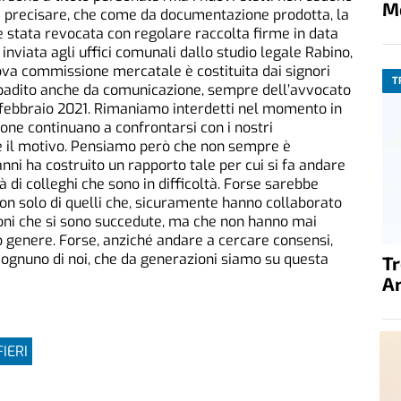
M
le precisare, che come da documentazione prodotta, la
stata revocata con regolare raccolta firme in data
nviata agli uffici comunali dallo studio legale Rabino,
uova commissione mercatale è costituita dai signori
T
ibadito anche da comunicazione, sempre dell’avvocato
12 febbraio 2021. Rimaniamo interdetti nel momento in
one continuano a confrontarsi con i nostri
e il motivo. Pensiamo però che non sempre è
nni ha costruito un rapporto tale per cui si fa andare
tà di colleghi che sono in difficoltà. Forse sarebbe
non solo di quelli che, sicuramente hanno collaborato
oni che si sono succedute, ma che non hanno mai
 genere. Forse, anziché andare a cercare consensi,
gnuno di noi, che da generazioni siamo su questa
T
A
IERI