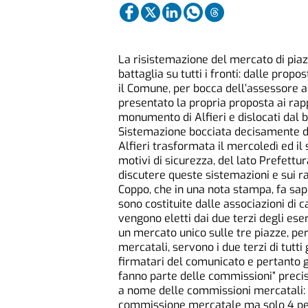
La risistemazione del mercato di piazz
battaglia su tutti i fronti: dalle prop
il Comune, per bocca dell’assessore 
presentato la propria proposta ai rap
monumento di Alfieri e dislocati dal b
Sistemazione bocciata decisamente da
Alfieri trasformata il mercoledì ed il 
motivi di sicurezza, del lato Prefettu
discutere queste sistemazioni e sui r
Coppo, che in una nota stampa, fa sa
sono costituite dalle associazioni di 
vengono eletti dai due terzi degli es
un mercato unico sulle tre piazze, pe
mercatali, servono i due terzi di tutti
firmatari del comunicato e pertanto g
fanno parte delle commissioni” precis
a nome delle commissioni mercatali: “
commissione mercatale ma solo 4 pers