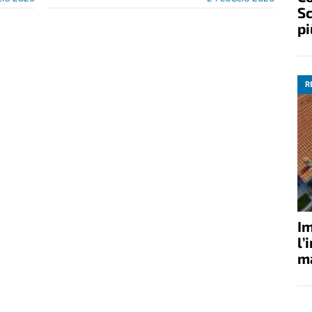
Sc
pi
R
Im
l’
ma