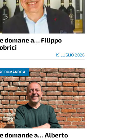
re domane a… Filippo
obrici
19 LUGLIO 2026
RE DOMANDE A
re domande a… Alberto