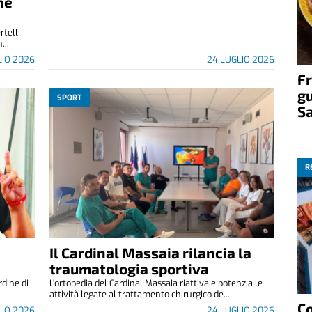
ne
rtelli
...
LIO 2026
24 LUGLIO 2026
Fr
gu
SPORT
S
R
Il Cardinal Massaia rilancia la
traumatologia sportiva
rdine di
L’ortopedia del Cardinal Massaia riattiva e potenzia le
attività legate al trattamento chirurgico de...
C
LIO 2026
24 LUGLIO 2026