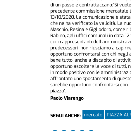
di un passo e contrattaccano:“Si vuo
precedente commissione mercatale è 
13/10/2020. La comunicazione è stata i
che ne ha verificato la validità. La n
Maschio, Resina e Gigliodoro, come r
Rabino, agli uffici comunali in data 
cui i rappresentanti dell’amministrazi
predecessori, non riusciamo a capirn
opportuno confrontarsi con chi negli a
bene tutto, anche a discapito di attivi
opportuno ascoltare la voce di tutti, 
in modo positivo con le amministrazi
affrontato uno spostamento di questo
sarebbe opportuno confrontarsi con o
piazza”.
Paolo Viarengo
mercato
PIAZZA ALF
SEGUI ANCHE: