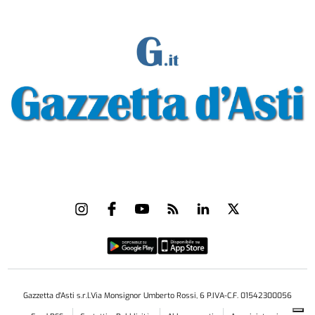
Gazzetta d'Asti s.r.l.Via Monsignor Umberto Rossi, 6 P.IVA-C.F. 01542300056