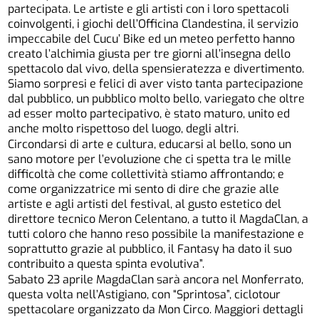
partecipata. Le artiste e gli artisti con i loro spettacoli
coinvolgenti, i giochi dell’Officina Clandestina, il servizio
impeccabile del Cucu’ Bike ed un meteo perfetto hanno
creato l’alchimia giusta per tre giorni all’insegna dello
spettacolo dal vivo, della spensieratezza e divertimento.
Siamo sorpresi e felici di aver visto tanta partecipazione
dal pubblico, un pubblico molto bello, variegato che oltre
ad esser molto partecipativo, è stato maturo, unito ed
anche molto rispettoso del luogo, degli altri.
Circondarsi di arte e cultura, educarsi al bello, sono un
sano motore per l’evoluzione che ci spetta tra le mille
difficoltà che come collettività stiamo affrontando; e
come organizzatrice mi sento di dire che grazie alle
artiste e agli artisti del festival, al gusto estetico del
direttore tecnico Meron Celentano, a tutto il MagdaClan, a
tutti coloro che hanno reso possibile la manifestazione e
soprattutto grazie al pubblico, il Fantasy ha dato il suo
contribuito a questa spinta evolutiva”.
Sabato 23 aprile MagdaClan sarà ancora nel Monferrato,
questa volta nell’Astigiano, con “Sprintosa”, ciclotour
spettacolare organizzato da Mon Circo. Maggiori dettagli