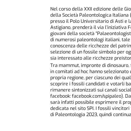
Nel corso della XXII edizione delle Gi
della Società Paleontologica Italiana 
presso il Polo Universitario di Asti e
Astigiano, prenderà il via l’iniziativa 
giovani della società “Palaeontologist 
di numerosi paleontologi italiani, tale
conoscenza delle ricchezze del patri
selezione di un fossile simbolo per og
sia interessato alle ricchezze preistori
Tra mammut, impronte di dinosauro, fog
in comitati ad hoc hanno selezionato 
propria regione, per ciascuno dei qua
scoprire i fossili candidati e votarli b
rimanere sintonizzati sui canali soci
facebook: facebook.com/spipaleo). Da
sarà infatti possibile esprimere il pro
dedicata nel sito SPI. I fossili vincit
di Paleontologia 2023, quindi continua