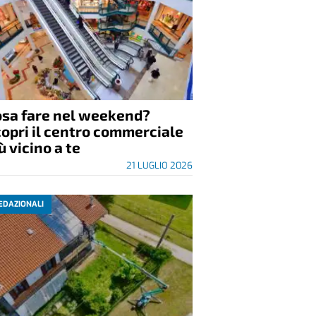
itto Misto alla Gorzanese:
sto e musica a Gorzano di
an Damiano
23 LUGLIO 2026
EDAZIONALI
osa fare nel weekend?