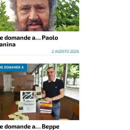
re domande a… Paolo
anina
2 AGOSTO 2026
RE DOMANDE A
re domande a… Beppe