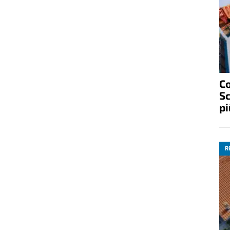
Fr
gu
S
R
C