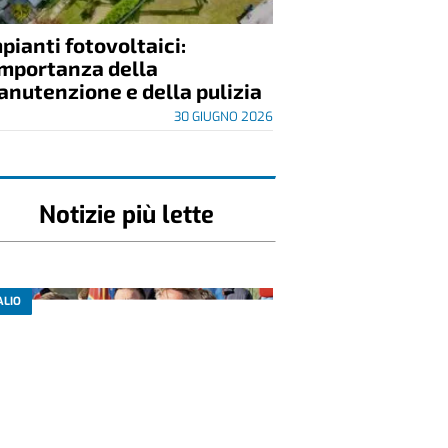
opri il centro commerciale
ù vicino a te
21 LUGLIO 2026
EDAZIONALI
pianti fotovoltaici:
importanza della
nutenzione e della pulizia
30 GIUGNO 2026