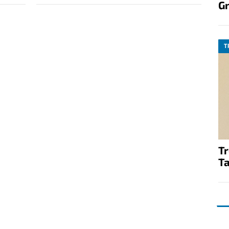
G
T
T
Ta