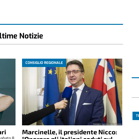
ltime Notizie
CONSIGLIO REGIONALE
T
ri
Marcinelle, il presidente Nicco:
“Onorare gli italiani caduti sul
sabato 8