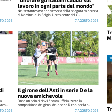
.
lavoro in ogni parte del mondo”
Nel settantesimo anniversario della sciagura mineraria
di Marcinelle, in Belgio, il presidente del C...
TO 2026
7 AGOSTO 2026
T
M
T
di
Il girone dell’Asti in serie D e la
nuova amichevole
za
Dopo un paio di rinvii è stata ufficializzata la
avo...
composizione dei gironi della serie D che, per la s...
T
TO 2026
7 AGOSTO 2026