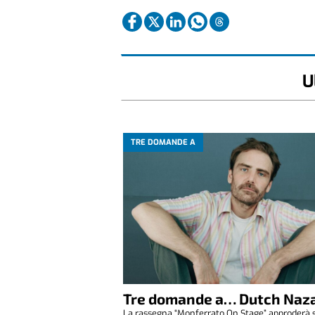
U
TRE DOMANDE A
Tre domande a… Dutch Naza
La rassegna “Monferrato On Stage” approderà 