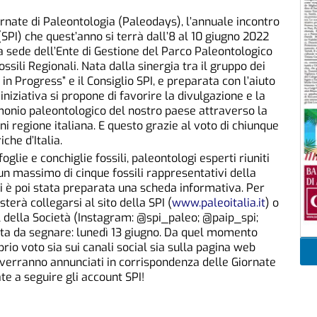
ornate di Paleontologia (Paleodays), l’annuale incontro
(SPI) che quest’anno si terrà dall’8 al 10 giugno 2022
 la sede dell’Ente di Gestione del Parco Paleontologico
Fossili Regionali. Nata dalla sinergia tra il gruppo dei
in Progress” e il Consiglio SPI, e preparata con l’aiuto
 iniziativa si propone di favorire la divulgazione e la
monio paleontologico del nostro paese attraverso la
ni regione italiana. E questo grazie al voto di chiunque
che d’Italia.
lie e conchiglie fossili, paleontologi esperti riuniti
un massimo di cinque fossili rappresentativi della
li è poi stata preparata una scheda informativa. Per
asterà collegarsi al sito della SPI (
www.paleoitalia.it
) o
al della Società (Instagram: @spi_paleo; @paip_spi;
ta da segnare: lunedì 13 giugno. Da quel momento
prio voto sia sui canali social sia sulla pagina web
ori verranno annunciati in corrispondenza delle Giornate
te a seguire gli account SPI!