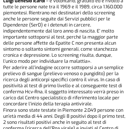
Luigi Genesio Icardi
– è volontario, gratuito ed è rivolto a
tutte le persone nate tra il 1969 e il 1989, circa 1.160.000
piemontesi. Rientrano nei destinatari dello screening
anche le persone seguite dai Servizi pubblici per le
Dipendenze (SerD) e i detenuti in carcere,
indipendentemente dal loro anno di nascita. E’ molto
importante sottoporsi al test, perché la maggior parte
delle persone affette da Epatite C non presenta alcun
sintomo o soltanto sintomi generali, come stanchezza
cronica e depressione. Lo screening risulta, dunque,
l’unico modo per individuare la malattia».
Per aderire all’indagine occorre sottoporsi a un semplice
prelievo di sangue (prelievo venoso o pungidito) per la
ricerca degli anticorpi specifici contro il virus. In caso di
positività al test di primo livello e al conseguente test di
conferma Hcv-Rna, il soggetto interessato verrà preso in
carico dal Centro specialistico di riferimento locale per
concordare l’inizio della terapia antivirale.
Finora sono state testate in Piemonte 2.049 persone con
un’età media di 44 anni. Degli 8 positivi dopo il primo test,
2 sono risultati positivi anche in seguito al test di
conferma (ricerca dell’Rna virale) e inviati al Centro di