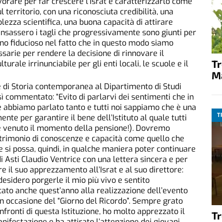
avorare per far crescere l’Israt e caratterizzarlo come
 territorio, con una riconosciuta credibilità, una
lezza scientifica, una buona capacità di attirare
nsassero i tagli che progressivamente sono giunti per
Sono fiducioso nel fatto che in questo modo siamo
essarie per rendere la decisione di rinnovare il
T
urale irrinunciabile per gli enti locali, le scuole e il
M
e di Storia contemporanea al Dipartimento di Studi
osì commentato: “Evito di parlarvi dei sentimenti che in
abbiamo parlato tanto e tutti noi sappiamo che è una
T
nte per garantire il bene dell’Istituto al quale tutti
 è venuto il momento della pensione!). Dovremo
trimonio di conoscenze e capacità come quello che
 si possa, quindi, in qualche maniera poter continuare
 di Asti Claudio Ventrice con una lettera sincera e per
 il suo apprezzamento all’Israt e al suo direttore:
 desidero porgerle il mio più vivo e sentito
tato anche quest’anno alla realizzazione dell’evento
 occasione del “Giorno del Ricordo”. Sempre grato
confronti di questa Istituzione, ho molto apprezzato il
T
nifestazione e ha attirato l’attenzione dei giovani