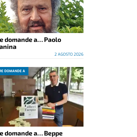
re domande a… Paolo
anina
2 AGOSTO 2026
RE DOMANDE A
re domande a… Beppe