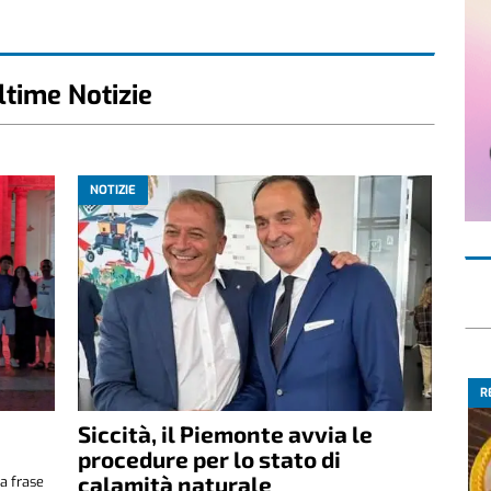
ltime Notizie
NOTIZIE
R
Siccità, il Piemonte avvia le
e
procedure per lo stato di
calamità naturale
a frase