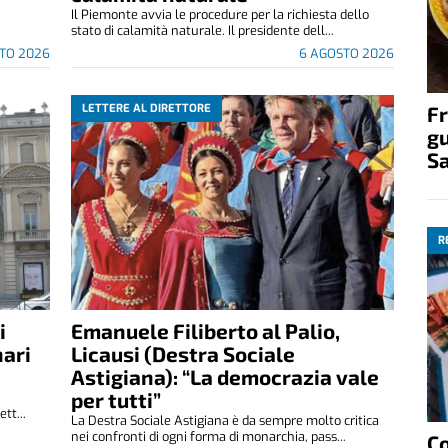
.
Il Piemonte avvia le procedure per la richiesta dello
stato di calamità naturale. Il presidente dell...
TO 2026
6 AGOSTO 2026
LETTERE AL DIRETTORE
Fr
gu
S
R
i
Emanuele Filiberto al Palio,
nari
Licausi (Destra Sociale
Astigiana): “La democrazia vale
per tutti”
tt...
La Destra Sociale Astigiana è da sempre molto critica
nei confronti di ogni forma di monarchia, pass...
C