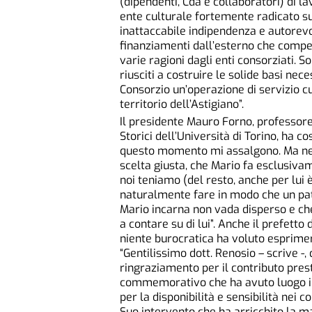
(dipendenti, Cda e collaboratori) di l
ente culturale fortemente radicato sul
inattaccabile indipendenza e autorevo
finanziamenti dall’esterno che compe
varie ragioni dagli enti consorziati. 
riusciti a costruire le solide basi nec
Consorzio un’operazione di servizio cult
territorio dell’Astigiano”.
Il presidente Mauro Forno, professor
Storici dell’Università di Torino, ha c
questo momento mi assalgono. Ma ne 
scelta giusta, che Mario fa esclusivame
noi teniamo (del resto, anche per lui
naturalmente fare in modo che un pa
Mario incarna non vada disperso e che
a contare su di lui”. Anche il prefetto
niente burocratica ha voluto esprimere
“Gentilissimo dott. Renosio – scrive -,
ringraziamento per il contributo pres
commemorativo che ha avuto luogo in
per la disponibilità e sensibilità nei 
Suo intervento che ha arricchito la ma