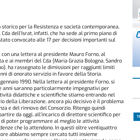
to storico per la Resistenza e società contemporanea,
Cda dell’Israt, infatti, che ha sede al primo piano di
 stato convocato alle 17 per decisioni importanti sul
o, con una lettera al presidente Mauro Forno, al
a e ai membri del Cda (Maria Grazia Bologna, Sandro
o), ha rassegnato le dimissioni per raggiunti limiti
ni di onorato servizio in favore della Storia.
 gennaio 1990. Nella lettera al presidente Forno, si
e anni saranno particolarmente impegnativi per
attività didattiche e scientifiche stiamo entrando nel
io della Liberazione, ancora più decisivo è il problema
nza e del rinnovo del Consorzio. Ritengo quindi
rtire da oggi, all’incarico di direttore scientifico per
T
à di poter programmare al meglio le attività
cadenze che lo attendono. In questi oltre ventiquattro
rettore abbiamo sempre cercato tutti insieme