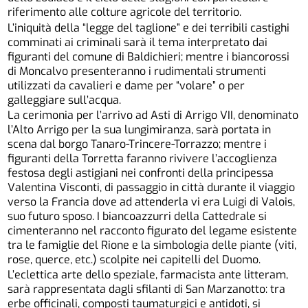
riferimento alle colture agricole del territorio.
L’iniquità della “legge del taglione” e dei terribili castighi
comminati ai criminali sarà il tema interpretato dai
figuranti del comune di Baldichieri; mentre i biancorossi
di Moncalvo presenteranno i rudimentali strumenti
utilizzati da cavalieri e dame per “volare” o per
galleggiare sull’acqua.
La cerimonia per l’arrivo ad Asti di Arrigo VII, denominato
l’Alto Arrigo per la sua lungimiranza, sarà portata in
scena dal borgo Tanaro-Trincere-Torrazzo; mentre i
figuranti della Torretta faranno rivivere l’accoglienza
festosa degli astigiani nei confronti della principessa
Valentina Visconti, di passaggio in città durante il viaggio
verso la Francia dove ad attenderla vi era Luigi di Valois,
suo futuro sposo. I biancoazzurri della Cattedrale si
cimenteranno nel racconto figurato del legame esistente
tra le famiglie del Rione e la simbologia delle piante (viti,
rose, querce, etc.) scolpite nei capitelli del Duomo.
L’eclettica arte dello speziale, farmacista ante litteram,
sarà rappresentata dagli sfilanti di San Marzanotto: tra
erbe officinali, composti taumaturgici e antidoti, si