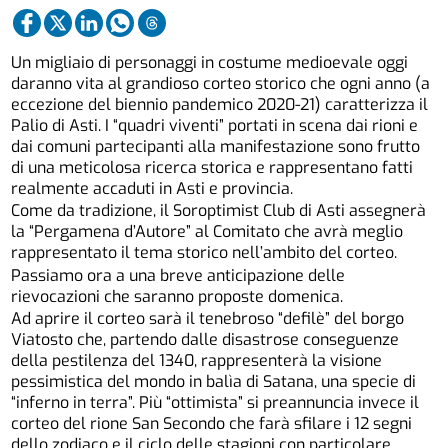
Un migliaio di personaggi in costume medioevale oggi
daranno vita al grandioso corteo storico che ogni anno (a
eccezione del biennio pandemico 2020-21) caratterizza il
Palio di Asti. I “quadri viventi” portati in scena dai rioni e
dai comuni partecipanti alla manifestazione sono frutto
di una meticolosa ricerca storica e rappresentano fatti
realmente accaduti in Asti e provincia.
Come da tradizione, il Soroptimist Club di Asti assegnerà
la “Pergamena d’Autore” al Comitato che avrà meglio
rappresentato il tema storico nell’ambito del corteo.
Passiamo ora a una breve anticipazione delle
rievocazioni che saranno proposte domenica.
Ad aprire il corteo sarà il tenebroso “defilè” del borgo
Viatosto che, partendo dalle disastrose conseguenze
della pestilenza del 1340, rappresenterà la visione
pessimistica del mondo in balìa di Satana, una specie di
“inferno in terra”. Più “ottimista” si preannuncia invece il
corteo del rione San Secondo che farà sfilare i 12 segni
dello zodiaco e il ciclo delle stagioni con particolare