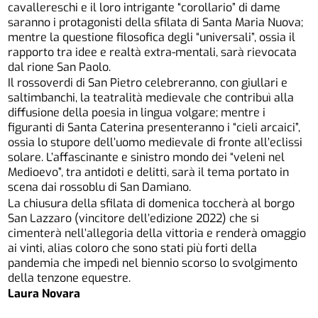
cavallereschi e il loro intrigante “corollario” di dame
saranno i protagonisti della sfilata di Santa Maria Nuova;
mentre la questione filosofica degli “universali”, ossia il
rapporto tra idee e realtà extra-mentali, sarà rievocata
dal rione San Paolo.
Il rossoverdi di San Pietro celebreranno, con giullari e
saltimbanchi, la teatralità medievale che contribuì alla
diffusione della poesia in lingua volgare; mentre i
figuranti di Santa Caterina presenteranno i “cieli arcaici”,
ossia lo stupore dell’uomo medievale di fronte all’eclissi
solare. L’affascinante e sinistro mondo dei “veleni nel
Medioevo”, tra antidoti e delitti, sarà il tema portato in
scena dai rossoblu di San Damiano.
La chiusura della sfilata di domenica toccherà al borgo
San Lazzaro (vincitore dell’edizione 2022) che si
cimenterà nell’allegoria della vittoria e renderà omaggio
ai vinti, alias coloro che sono stati più forti della
pandemia che impedì nel biennio scorso lo svolgimento
della tenzone equestre.
Laura Novara