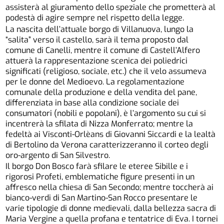
assisterà al giuramento dello speziale che prometterà al
podestà di agire sempre nel rispetto della legge.
La nascita dell’attuale borgo di Villanuova, lungo la
“salita” verso il castello, sarà il tema proposto dal
comune di Canelli, mentre il comune di Castell’Alfero
attuerà la rappresentazione scenica dei poliedrici
significati (religioso, sociale, etc.) che il velo assumeva
per le donne del Medioevo. La regolamentazione
comunale della produzione e della vendita del pane,
differenziata in base alla condizione sociale dei
consumatori (nobili e popolani), è l’argomento su cui si
incentrerà la sfilata di Nizza Monferrato; mentre la
fedeltà ai Visconti-Orlèans di Giovanni Siccardi e la lealtà
di Bertolino da Verona caratterizzeranno il corteo degli
oro-argento di San Silvestro.
Il borgo Don Bosco farà sfilare le eteree Sibille e i
rigorosi Profeti, emblematiche figure presenti in un
affresco nella chiesa di San Secondo; mentre toccherà ai
bianco-verdi di San Martino-San Rocco presentare le
varie tipologie di donne medievali, dalla bellezza sacra di
Maria Vergine a quella profana e tentatrice di Eva. I tornei