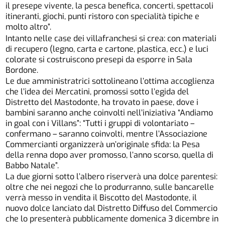
il presepe vivente, la pesca benefica, concerti, spettacoli
itineranti, giochi, punti ristoro con specialità tipiche e
molto altro”.
Intanto nelle case dei villafranchesi si crea: con materiali
di recupero (legno, carta e cartone, plastica, ecc.) e luci
colorate si costruiscono presepi da esporre in Sala
Bordone.
Le due amministratrici sottolineano l’ottima accoglienza
che l’idea dei Mercatini, promossi sotto l’egida del
Distretto del Mastodonte, ha trovato in paese, dove i
bambini saranno anche coinvolti nell’iniziativa “Andiamo
in goal con i Villans”: “Tutti i gruppi di volontariato –
confermano – saranno coinvolti, mentre l’Associazione
Commercianti organizzerà un’originale sfida: la Pesa
della renna dopo aver promosso, l’anno scorso, quella di
Babbo Natale”.
La due giorni sotto l’albero riserverà una dolce parentesi:
oltre che nei negozi che lo produrranno, sulle bancarelle
verrà messo in vendita il Biscotto del Mastodonte, il
nuovo dolce lanciato dal Distretto Diffuso del Commercio
che lo presenterà pubblicamente domenica 3 dicembre in