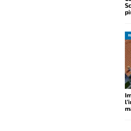
Sc
pi
R
Im
l’
ma