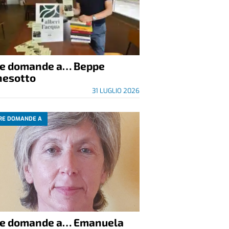
re domande a… Beppe
nesotto
31 LUGLIO 2026
RE DOMANDE A
re domande a… Emanuela