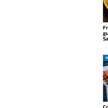
Fr
gu
S
R
C