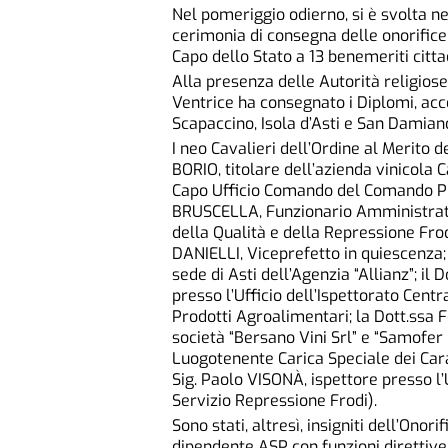
Nel pomeriggio odierno, si è svolta n
cerimonia di consegna delle onorificen
Capo dello Stato a 13 benemeriti cittad
Alla presenza delle Autorità religiose, 
Ventrice ha consegnato i Diplomi, acco
Scapaccino, Isola d’Asti e San Damiano 
I neo Cavalieri dell’Ordine al Merito d
BORIO, titolare dell’azienda vinicola C
Capo Ufficio Comando del Comando Prov
BRUSCELLA, Funzionario Amministrativ
della Qualità e della Repressione Frod
DANIELLI, Viceprefetto in quiescenza
sede di Asti dell’Agenzia “Allianz”; 
presso l’Ufficio dell’Ispettorato Cent
Prodotti Agroalimentari; la Dott.ssa
società “Bersano Vini Srl” e “Samofer S
Luogotenente Carica Speciale dei Cara
Sig. Paolo VISONÀ, ispettore presso l’
Servizio Repressione Frodi).
Sono stati, altresì, insigniti dell’Onor
dipendente ASP con funzioni direttiv