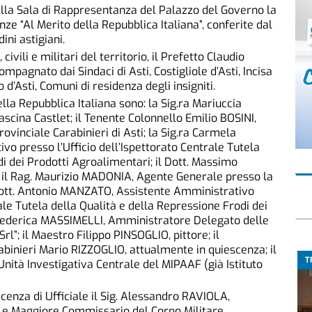
ella Sala di Rappresentanza del Palazzo del Governo la
ze “Al Merito della Repubblica Italiana”, conferite dal
ini astigiani.
civili e militari del territorio, il Prefetto Claudio
mpagnato dai Sindaci di Asti, Costigliole d’Asti, Incisa
d’Asti, Comuni di residenza degli insigniti.
ella Repubblica Italiana sono: la Sig.ra Mariuccia
ascina Castlet; il Tenente Colonnello Emilio BOSINI,
inciale Carabinieri di Asti; la Sig.ra Carmela
o presso l’Ufficio dell’Ispettorato Centrale Tutela
i dei Prodotti Agroalimentari; il Dott. Massimo
; il Rag. Maurizio MADONIA, Agente Generale presso la
il Dott. Antonio MANZATO, Assistente Amministrativo
rale Tutela della Qualità e della Repressione Frodi dei
 Federica MASSIMELLI, Amministratore Delegato delle
rl”; il Maestro Filippo PINSOGLIO, pittore; il
binieri Mario RIZZOGLIO, attualmente in quiescenza; il
T
Unità Investigativa Centrale del MIPAAF (già Istituto
ificenza di Ufficiale il Sig. Alessandro RAVIOLA,
e e Maggiore Commissario del Corpo Militare