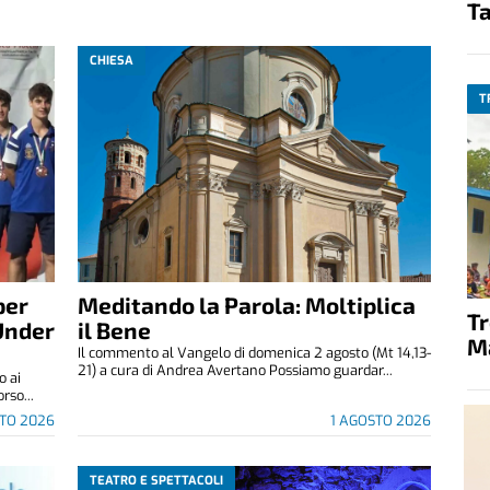
Ta
CHIESA
T
per
Meditando la Parola: Moltiplica
T
Under
il Bene
M
Il commento al Vangelo di domenica 2 agosto (Mt 14,13-
21) a cura di Andrea Avertano Possiamo guardar...
o ai
rso...
STO 2026
1 AGOSTO 2026
TEATRO E SPETTACOLI