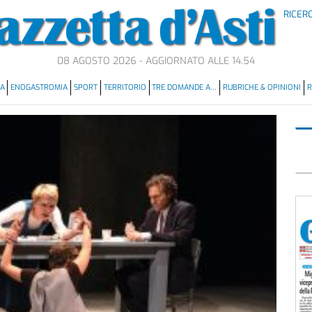
RICER
08 AGOSTO 2026 - AGGIORNATO ALLE 14.54
MA
ENOGASTROMIA
SPORT
TERRITORIO
TRE DOMANDE A…
RUBRICHE & OPINIONI
R