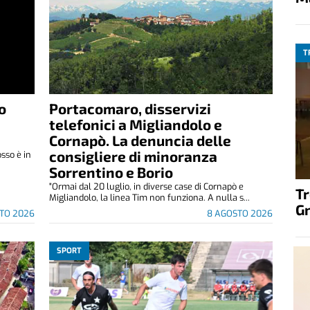
T
o
Portacomaro, disservizi
telefonici a Migliandolo e
Cornapò. La denuncia delle
consigliere di minoranza
osso è in
Sorrentino e Borio
"Ormai dal 20 luglio, in diverse case di Cornapò e
T
Migliandolo, la linea Tim non funziona. A nulla s...
G
TO 2026
8 AGOSTO 2026
SPORT