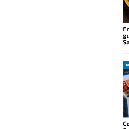
Fr
gu
S
R
C