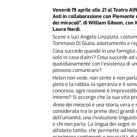
Venerdì 19 aprile alle 21 al Teatro Al
Asti in collaborazione con Piemonte
dei miracoli”, di William Gibson, con
Laura Nardi.
Scene e luci Angelo Linzalata, cost
Tommaso Di Giulio, adattamento e re
Cosa succede quando in una famiglia ar
solo in casa d’altri? Cosa succede a
quotidianamente con l’esistenza di 
possono comunicare?
Helen non vede, non sente e non parla.
pietà e la rabbia, la speranza e il sen
concesso, ogni reazione è imprevedibil
intorno? Si accorge che la sua vita p
Anna dei miracoli
è una storia vera e 
considerata tra le prime dieci grand
dell’umanità, una rivoluzione linguist
e chi non parla. La lingua dei segni, 
alfabeto tattile, che permette ad Hele
esprimere sentimenti e necessità, di c