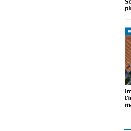
Sc
pi
R
Im
l’
ma