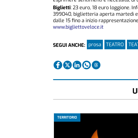
Biglietti
: 23 euro, 18 euro loggione. In
399040, biglietteria aperta martedì e 
dalle 15 fino a inizio rappresentazione.
www.bigliettoveloce.it
prosa
TEATRO
TEA
SEGUI ANCHE:
U
TERRITORIO