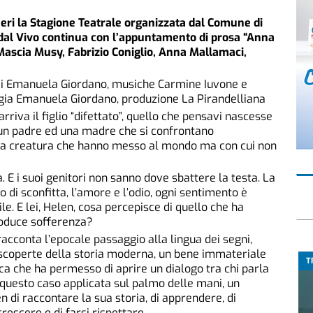
fieri la Stagione Teatrale organizzata dal Comune di
 dal Vivo continua con l’appuntamento di prosa “Anna
 Mascia Musy, Fabrizio Coniglio, Anna Mallamaci,
umi Emanuela Giordano, musiche Carmine Iuvone e
gia Emanuela Giordano, produzione La Pirandelliana
riva il figlio “difettato”, quello che pensavi nascesse
d un padre ed una madre che si confrontano
una creatura che hanno messo al mondo ma con cui non
 E i suoi genitori non sanno dove sbattere la testa. La
so di sconfitta, l’amore e l’odio, ogni sentimento è
e. E lei, Helen, cosa percepisce di quello che ha
roduce sofferenza?
racconta l’epocale passaggio alla lingua dei segni,
i scoperte della storia moderna, un bene immateriale
T
ica che ha permesso di aprire un dialogo tra chi parla
in questo caso applicata sul palmo delle mani, un
n di raccontare la sua storia, di apprendere, di
rescere e di farsi rispettare.