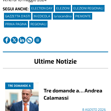
ELECTION DAY
ELEZIONI
ELEZIONI REGIONALI
SEGUI ANCHE:
GAZZETTA D'ASTI
IN EDICOLA
la locandina
PIEMONTE
PRIMA PAGINA
REGIONALI
Ultime Notizie
TRE DOMANDE A
Tre domande a… Andrea
Calamassi
8 AGOSTO 2026