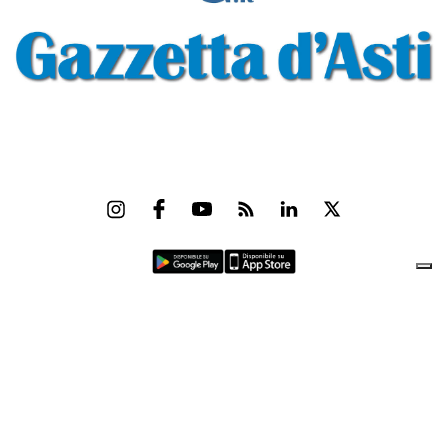
Gazzetta d'Asti s.r.l.Via Monsignor Umberto Rossi, 6 P.IVA-C.F. 01542300056
Feed RSS
Contatti e Pubblicità
Abbonamenti
Amministrazione
trasparente
Norme Editoriali
Privacy Policy
Cookie Policy
Condizioni di Utilizzo