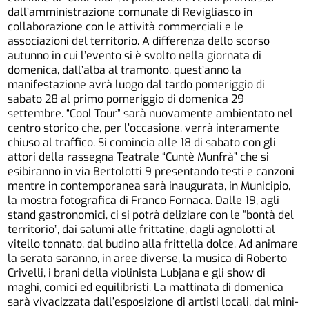
dall’amministrazione comunale di Revigliasco in
collaborazione con le attività commerciali e le
associazioni del territorio. A differenza dello scorso
autunno in cui l’evento si è svolto nella giornata di
domenica, dall’alba al tramonto, quest’anno la
manifestazione avrà luogo dal tardo pomeriggio di
sabato 28 al primo pomeriggio di domenica 29
settembre. “Cool Tour” sarà nuovamente ambientato nel
centro storico che, per l’occasione, verrà interamente
chiuso al traffico. Si comincia alle 18 di sabato con gli
attori della rassegna Teatrale “Cuntè Munfrà” che si
esibiranno in via Bertolotti 9 presentando testi e canzoni
mentre in contemporanea sarà inaugurata, in Municipio,
la mostra fotografica di Franco Fornaca. Dalle 19, agli
stand gastronomici, ci si potrà deliziare con le “bontà del
territorio”, dai salumi alle frittatine, dagli agnolotti al
vitello tonnato, dal budino alla frittella dolce. Ad animare
la serata saranno, in aree diverse, la musica di Roberto
Crivelli, i brani della violinista Lubjana e gli show di
maghi, comici ed equilibristi. La mattinata di domenica
sarà vivacizzata dall’esposizione di artisti locali, dal mini-