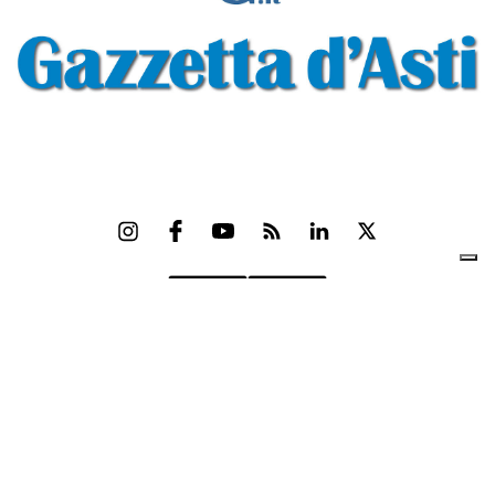
Gazzetta d'Asti s.r.l.Via Monsignor Umberto Rossi, 6 P.IVA-C.F. 01542300056
Feed RSS
Contatti e Pubblicità
Abbonamenti
Amministrazione
trasparente
Norme Editoriali
Privacy Policy
Cookie Policy
Condizioni di Utilizzo