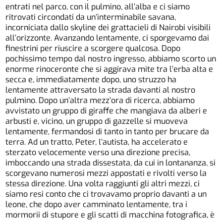
entrati nel parco, con il pulmino, all’alba e ci siamo
ritrovati circondati da un’interminabile savana,
incorniciata dallo skyline dei grattacieli di Nairobi visibili
all’orizzonte. Avanzando lentamente, ci sporgevamo dai
finestrini per riuscire a scorgere qualcosa. Dopo
pochissimo tempo dal nostro ingresso, abbiamo scorto un
enorme rinoceronte che si aggirava mite tra l’erba alta e
secca e, immediatamente dopo, uno struzzo ha
lentamente attraversato la strada davanti al nostro
pulmino. Dopo un’altra mezz’ora di ricerca, abbiamo
avvistato un gruppo di giraffe che mangiava da alberi e
arbusti e, vicino, un gruppo di gazzelle si muoveva
lentamente, fermandosi di tanto in tanto per brucare da
terra. Ad un tratto, Peter, l’autista, ha accelerato e
sterzato velocemente verso una direzione precisa,
imboccando una strada dissestata, da cui in lontananza, si
scorgevano numerosi mezzi appostati e rivolti verso la
stessa direzione. Una volta raggiunti gli altri mezzi, ci
siamo resi conto che ci trovavamo proprio davanti a un
leone, che dopo aver camminato lentamente, tra i
mormorii di stupore e gli scatti di macchina fotografica, è