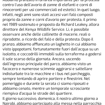
contro l’uso dell’avorio di zanne di elefanti e corni di
rinoceronti per usi commerciali ed estetici. In quel luogo,
infatti, negli anni sono stati accesi vari falò composti
proprio da zanne e corni d’avorio per protesta, il primo
nel 1989 sostenuto e proposto da Richard Leakey, allora
direttore del Kenya Wildlife Service. Lì, è possibile
osservare anche delle collinette di macerie, reali o
riprodotte, a ricordo del falò e della protesta. Dopo il
pranzo, abbiamo affiancato un laghetto in cui abbiamo
visto ippopotami, fortunatamente fuori dall’acqua su un
isolotto, e coccodrilli immobili sulla terraferma a godersi
il sole scarso della giornata. Ancora, uscendo
dall’ingresso principale del parco, abbiamo visto un
facocero e numerose scimmie aggirarsi e saltellare
indisturbate tra le macchine e i bus nel parcheggio,
sempre tentando di aprire portiere e finestrini. Nel
pomeriggio e durante la serata ci siamo riposati e
abbiamo cenato, mentre un temporale scrosciante
riempiva d’acqua le strade del quartiere.
Il giorno successivo, domenica, il nostro ultimo giorno a
Nairobi, abbiamo partecipato alla messa nella parrocchia