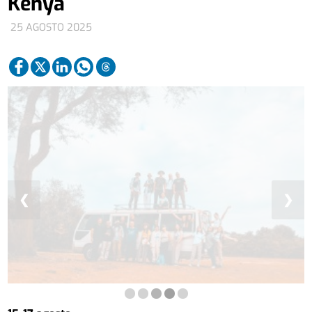
Kenya
25 AGOSTO 2025
❮
❯