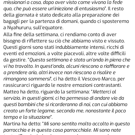
missionari a casa, dopo aver visto come vivono la fede
qua, che può essere un
’
iniezione di entusiasmo
”. Il resto
della giornata è stato dedicato alla preparazione dei
bagagli per la partenza di domani, quando ci sposteremo
a Nyahururu, sull’equatore.
Alla fine della settimana, ci rendiamo conto di aver
bisogno di riflettere su ciò che abbiamo visto e vissuto.
Questi giorni sono stati indubbiamente intensi, ricchi di
eventi ed emozioni, a volte piacevoli, altre volte difficili
da gestire. “
Questa settimana è stata un’onda in piena che
vi ha travolto. In quest’onda, alcuni riescono a riaffiorare e
a prendere aria, altri invece non riescono a risalire e
rimangono sommersi
”, ci ha detto il Vescovo Marco, per
rassicurarci riguardo le nostre emozioni contrastanti.
Matteo ha detto, riguardo la settimana: “
Metterci al
servizio, in questi giorni, ci ha permesso di andare via da
questi bambini che si ricorderanno di noi, con cui abbiamo
creato un forte legame, secondo me, nonostante il poco
tempo e la situazione
”.
Martina ha detto: “
Mi sono sentita molto accolta in questa
parrocchia e in questa casa parrocchiale. Mi sono nate