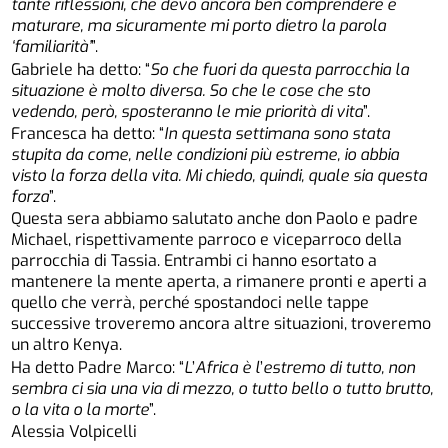
tante riflessioni, che devo ancora ben comprendere e
maturare, ma sicuramente mi porto dietro la parola
‘familiarità’
”.
Gabriele ha detto: “
So che fuori da questa parrocchia la
situazione è molto diversa. So che le cose che sto
vedendo, però, sposteranno le mie priorità di vita
”.
Francesca ha detto: “
In questa settimana sono stata
stupita da come, nelle condizioni più estreme, io abbia
visto la forza della vita. Mi chiedo, quindi, quale sia questa
forza
”.
Questa sera abbiamo salutato anche don Paolo e padre
Michael, rispettivamente parroco e viceparroco della
parrocchia di Tassia. Entrambi ci hanno esortato a
mantenere la mente aperta, a rimanere pronti e aperti a
quello che verrà, perché spostandoci nelle tappe
successive troveremo ancora altre situazioni, troveremo
un altro Kenya.
Ha detto Padre Marco: “
L
’
Africa è l
’
estremo di tutto, non
sembra ci sia una via di mezzo, o tutto bello o tutto brutto,
o la vita o la morte
”.
Alessia Volpicelli