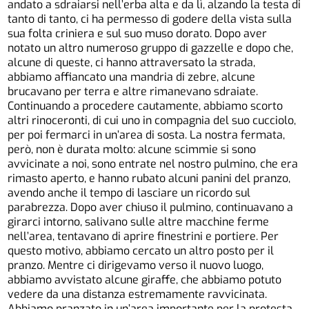
andato a sdraiarsi nell’erba alta e da lì, alzando la testa di
tanto di tanto, ci ha permesso di godere della vista sulla
sua folta criniera e sul suo muso dorato. Dopo aver
notato un altro numeroso gruppo di gazzelle e dopo che,
alcune di queste, ci hanno attraversato la strada,
abbiamo affiancato una mandria di zebre, alcune
brucavano per terra e altre rimanevano sdraiate.
Continuando a procedere cautamente, abbiamo scorto
altri rinoceronti, di cui uno in compagnia del suo cucciolo,
per poi fermarci in un’area di sosta. La nostra fermata,
però, non è durata molto: alcune scimmie si sono
avvicinate a noi, sono entrate nel nostro pulmino, che era
rimasto aperto, e hanno rubato alcuni panini del pranzo,
avendo anche il tempo di lasciare un ricordo sul
parabrezza. Dopo aver chiuso il pulmino, continuavano a
girarci intorno, salivano sulle altre macchine ferme
nell’area, tentavano di aprire finestrini e portiere. Per
questo motivo, abbiamo cercato un altro posto per il
pranzo. Mentre ci dirigevamo verso il nuovo luogo,
abbiamo avvistato alcune giraffe, che abbiamo potuto
vedere da una distanza estremamente ravvicinata.
Abbiamo pranzato in un’area importante per la protesta