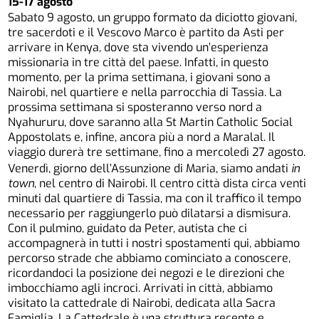
15-17 agosto
Sabato 9 agosto, un gruppo formato da diciotto giovani,
tre sacerdoti e il Vescovo Marco è partito da Asti per
arrivare in Kenya, dove sta vivendo un’esperienza
missionaria in tre città del paese. Infatti, in questo
momento, per la prima settimana, i giovani sono a
Nairobi, nel quartiere e nella parrocchia di Tassia. La
prossima settimana si sposteranno verso nord a
Nyahururu, dove saranno alla St Martin Catholic Social
Appostolats e, infine, ancora più a nord a Maralal. Il
viaggio durerà tre settimane, fino a mercoledì 27 agosto.
Venerdì, giorno dell’Assunzione di Maria, siamo andati
in
town
, nel centro di Nairobi. Il centro città dista circa venti
minuti dal quartiere di Tassia, ma con il traffico il tempo
necessario per raggiungerlo può dilatarsi a dismisura.
Con il pulmino, guidato da Peter, autista che ci
accompagnerà in tutti i nostri spostamenti qui, abbiamo
percorso strade che abbiamo cominciato a conoscere,
ricordandoci la posizione dei negozi e le direzioni che
imbocchiamo agli incroci. Arrivati in città, abbiamo
visitato la cattedrale di Nairobi, dedicata alla Sacra
Famiglia. La Cattedrale è una struttura recente e