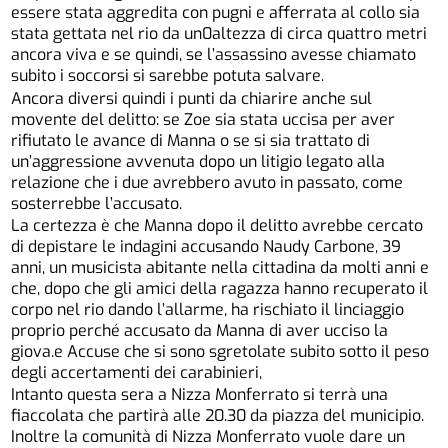
essere stata aggredita con pugni e afferrata al collo sia
stata gettata nel rio da un0altezza di circa quattro metri
ancora viva e se quindi, se l’assassino avesse chiamato
subito i soccorsi si sarebbe potuta salvare.
Ancora diversi quindi i punti da chiarire anche sul
movente del delitto: se Zoe sia stata uccisa per aver
rifiutato le avance di Manna o se si sia trattato di
un’aggressione avvenuta dopo un litigio legato alla
relazione che i due avrebbero avuto in passato, come
sosterrebbe l’accusato.
La certezza è che Manna dopo il delitto avrebbe cercato
di depistare le indagini accusando Naudy Carbone, 39
anni, un musicista abitante nella cittadina da molti anni e
che, dopo che gli amici della ragazza hanno recuperato il
corpo nel rio dando l’allarme, ha rischiato il linciaggio
proprio perché accusato da Manna di aver ucciso la
giova.e Accuse che si sono sgretolate subito sotto il peso
degli accertamenti dei carabinieri,
Intanto questa sera a Nizza Monferrato si terrà una
fiaccolata che partirà alle 20.30 da piazza del municipio.
Inoltre la comunità di Nizza Monferrato vuole dare un