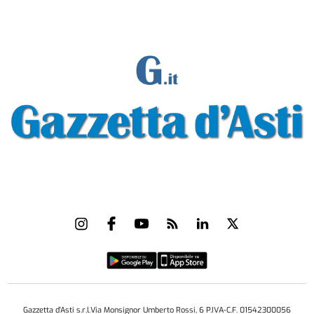
Gazzetta d'Asti s.r.l.Via Monsignor Umberto Rossi, 6 P.IVA-C.F. 01542300056