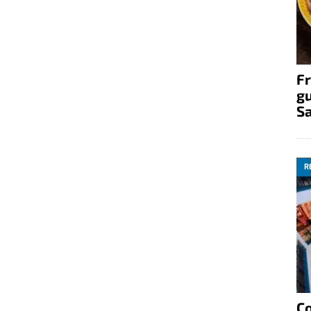
Fr
gu
S
R
C