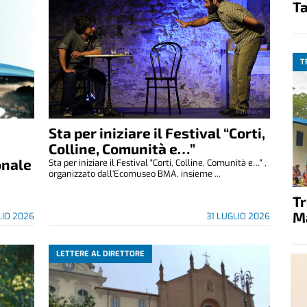
Ta
T
Sta per iniziare il Festival “Corti,
Colline, Comunità e…”
onale
Sta per iniziare il Festival "Corti, Colline, Comunità e…" ,
organizzato dall’Ecomuseo BMA, insieme ...
T
M
LIO 2026
31 LUGLIO 2026
LETTERE AL DIRETTORE