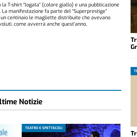
a T-shirt “logata” (colore giallo) e una pubblicazione
i. La manifestazione fa parte del “Superprestige”
un centinaio le magliette distribuite che avevano
voluti, come avverrà anche quest’anno,
T
G
T
ltime Notizie
TEATRO E SPETTACOLI
T