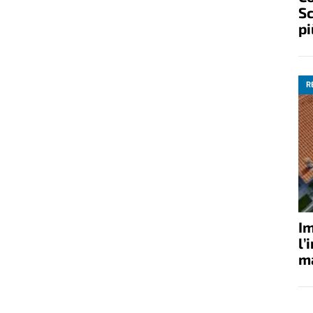
Sc
pi
R
Im
l’
ma