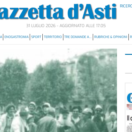
RICER
31 LUGLIO 2026 - AGGIORNATO ALLE 17.05
MA
ENOGASTROMIA
SPORT
TERRITORIO
TRE DOMANDE A…
RUBRICHE & OPINIONI
R