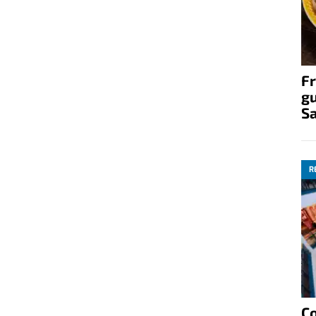
Fr
gu
S
R
C