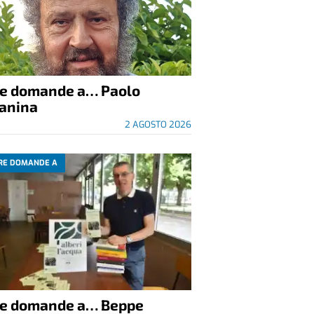
re domande a… Paolo
anina
2 AGOSTO 2026
RE DOMANDE A
re domande a… Beppe