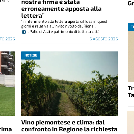
nostra firma è stata
critica
G
.
erroneamente apposta alla
lettera”
"In riferimento alla lettera aperta diffusa in questi
giorni e relativa all'invito rivolto dal Rione...
T
Il Palio di Asti è patrimonio di tutta la città
TO 2026
6 AGOSTO 2026
NOTIZIE
T
Ta
Vino piemontese e clima: dal
rima
confronto in Regione la richiesta