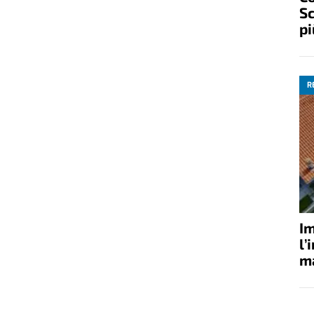
Sc
pi
R
Im
l’
ma