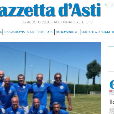
RICER
06 AGOSTO 2026 - AGGIORNATO ALLE 13.10
MA
ENOGASTROMIA
SPORT
TERRITORIO
TRE DOMANDE A…
RUBRICHE & OPINIONI
R