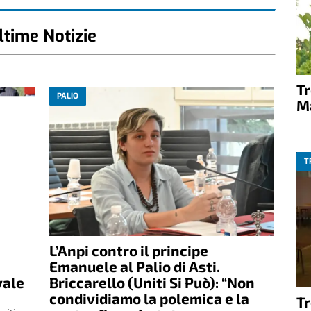
ltime Notizie
T
PALIO
M
T
L’Anpi contro il principe
Emanuele al Palio di Asti.
vale
Briccarello (Uniti Si Può): “Non
condividiamo la polemica e la
T