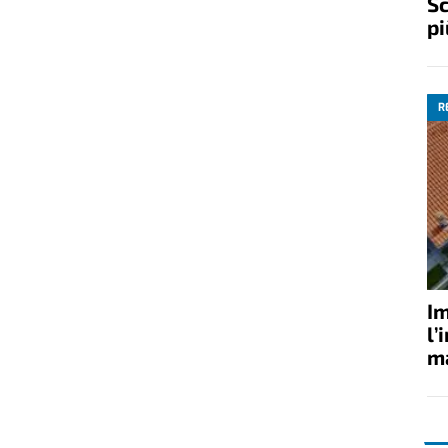
Sc
pi
R
Im
l’
ma