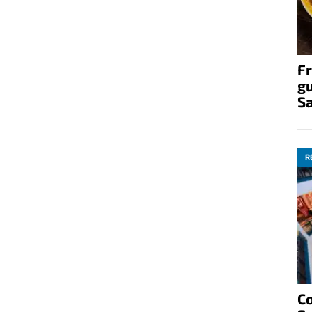
Fr
gu
S
R
C