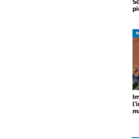
Sc
pi
R
Im
l’
ma