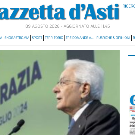
RICER
09 AGOSTO 2026 - AGGIORNATO ALLE 11.45
MA
ENOGASTROMIA
SPORT
TERRITORIO
TRE DOMANDE A…
RUBRICHE & OPINIONI
R