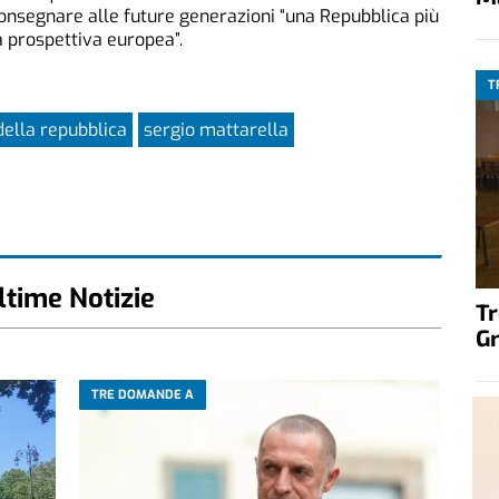
 consegnare alle future generazioni “una Repubblica più
a prospettiva europea”.
T
della repubblica
sergio mattarella
ltime Notizie
T
G
TRE DOMANDE A