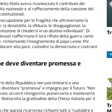
po dello Stato aveva riconosciuto il contributo dei
nità nazionale e al rafforzamento della coesione del
ostituzionali.
eoccupazione per le fragilità che attraversano la
 la denatalità, la sfiducia, le disuguaglianze, la
entazione di chiudersi in un destino individuale”. Di
T
lesiali riaffermano il loro rifiuto della guerra come
i e, richiamando l’insegnamento di papa Leone XIV,
ducare alla pace, custodire la democrazia e costruire
T
che deve diventare promessa e
ario della Repubblica non può limitarsi a una
diventare “promessa” e impegno per il futuro. “Non
uto; occorre rinvigorirlo, preservarlo e mantenerlo
 Mattarella la gratitudine della Chiesa italiana per il
T
o che questa ricorrenza richiami tutti a “custodire e
M