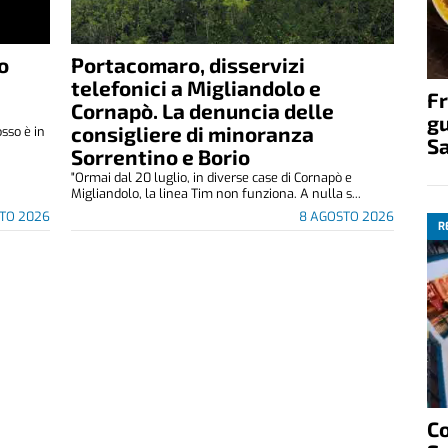
o
Portacomaro, disservizi
telefonici a Migliandolo e
Fr
Cornapò. La denuncia delle
gu
consigliere di minoranza
osso è in
S
Sorrentino e Borio
"Ormai dal 20 luglio, in diverse case di Cornapò e
Migliandolo, la linea Tim non funziona. A nulla s...
TO 2026
8 AGOSTO 2026
R
C