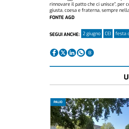
rinnovare il patto che ci unisce”, per
giusta, coesa e fraterna, sempre nell
FONTE AGD
2 giugno
CEI
festa 
SEGUI ANCHE:
U
PALIO