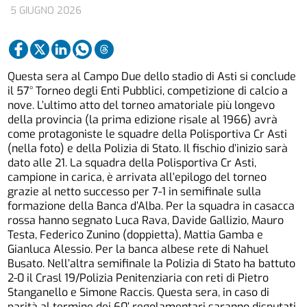
5 GIUGNO 2026
Questa sera al Campo Due dello stadio di Asti si conclude
il 57° Torneo degli Enti Pubblici, competizione di calcio a
nove. L’ultimo atto del torneo amatoriale più longevo
della provincia (la prima edizione risale al 1966) avrà
come protagoniste le squadre della Polisportiva Cr Asti
(nella foto) e della Polizia di Stato. Il fischio d’inizio sarà
dato alle 21. La squadra della Polisportiva Cr Asti,
campione in carica, è arrivata all’epilogo del torneo
grazie al netto successo per 7-1 in semifinale sulla
formazione della Banca d’Alba. Per la squadra in casacca
rossa hanno segnato Luca Rava, Davide Gallizio, Mauro
Testa, Federico Zunino (doppietta), Mattia Gamba e
Gianluca Alessio. Per la banca albese rete di Nahuel
Busato. Nell’altra semifinale la Polizia di Stato ha battuto
2-0 il Crasl 19/Polizia Penitenziaria con reti di Pietro
Stanganello e Simone Raccis. Questa sera, in caso di
parità al termine dei 60’ regolamentari saranno disputati