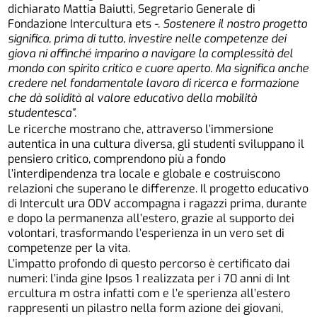
dichiarato Mattia Baiutti, Segretario Generale di
Fondazione Intercultura ets
-. Sostenere
il
nostro
progetto
significa,
prima
di tutto, investire nelle competenze dei
giova ni
affinché
imparino
a
navigare
la complessità
del
mondo
con
spirito
critico
e
cuore
aperto.
Ma
significa
anche
credere
nel
fondamentale
lavoro
di
ricerca
e
formazione
che
dà
solidità
al
valore
educativo
della
mobilità
studentesca”.
Le ricerche mostrano che, attraverso l’immersione
autentica in una cultura diversa, gli studenti sviluppano il
pensiero critico, comprendono più a fondo
l’interdipendenza tra locale e globale e costruiscono
relazioni che superano le differenze. Il progetto educativo
di Intercult ura ODV accompagna i ragazzi prima, durante
e dopo la permanenza all’estero, grazie al supporto dei
volontari, trasformando l’esperienza in un vero set di
competenze per la vita.
L’impatto profondo di questo percorso è certificato dai
numeri: l’inda gine Ipsos 1 realizzata per i 70 anni di Int
ercultura m ostra infatti com e l’e sperienza all’estero
rappresenti un pilastro nella form azione dei giovani,