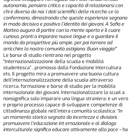
autonomia, pensiero critico e
capacità
di
relazionarsi
con
chi
è
diverso
da
noi.
I
dati
scientifici
delle
ricerche
ce
lo
confermano,
dimostrando
che queste
esperienze
segnano
in
modo
decisivo
e
positivo
l’identità
dei
giovani.
A
Sofia
e
Matteo
auguro
di
partire
con
la
mente
aperta
e
il
cuore
curioso,
pronti
a
imparare
nuove
lingue
e
a
guardare
il
mondo
da
prospettive
più
ampie,
per
poi tornare
ad
arricchire
la
nostra
comunità
astigiana.
Buon
viaggio!”
Le borse di studio rientrano nel progetto
“Internazionalizzazione della scuola e mobilità
studentesca” , promosso dalla Fondazione Intercultura
ets. Il progetto mira a promuovere una buona cultura
dell’internazionalizzazione della scuola attraverso
ricerca, formazione e borse di studio per la mobilità
internazionale dei giovani. Internazionalizzare la scuol a
nonsignifica solo imparare una lingua straniera: è un vero
e proprio processo capace di sviluppare competenze di
cittadinanza globale nell’intera comunità scolastica:
“In
un
momento
storico
segnato
da
incertezze
e
divisioni,
promuovere
l’educazione
int
ernazionale
e
al
dialogo
interculturale
significa
educare attivamente alla pace –
ha