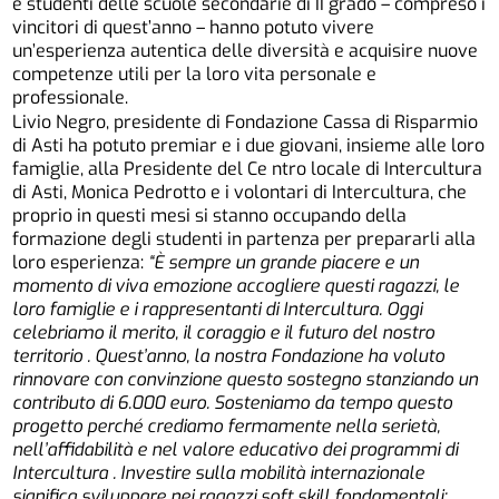
e studenti delle scuole secondarie di II grado – compreso i
vincitori di quest’anno – hanno potuto vivere
un’esperienza autentica delle diversità e acquisire nuove
competenze utili per la loro vita personale e
professionale.
Livio Negro, presidente di Fondazione Cassa di Risparmio
di Asti ha potuto premiar e i due giovani, insieme alle loro
famiglie, alla Presidente del Ce ntro locale di Intercultura
di Asti, Monica Pedrotto e i volontari di Intercultura, che
proprio in questi mesi si stanno occupando della
formazione degli studenti in partenza per prepararli alla
loro esperienza:
“È
sempre
un
grande
piacere
e
un
momento
di
viva
emozione
accogliere
questi
ragazzi,
le
loro
famiglie e i rappresentanti di Intercultura.
Oggi
celebriamo il merito, il
coraggio
e
il
futuro
del
nostro
territorio
.
Quest’anno,
la
nostra
Fondazione
ha
voluto
rinnovare
con
convinzione
questo
sostegno
stanziando
un
contributo
di
6.000
euro. S
osteniamo da tempo questo
progetto
perché
crediamo
fermamente
nella serietà,
nell’affidabilità e nel valore educativo dei programmi di
Intercultura
.
Investire
sulla
mobilità
internazionale
significa
sviluppare
nei
ragazzi
soft
skill
fondamentali: