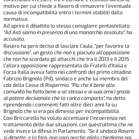
motivo per cui chiede a Rasero di rimuovere l’eventuale
causa di incompatibilità entro i termini stabiliti dalla
normativa.
Ad aprire il dibattito lo stesso consigliere pentastellato:
“Ad Asti siamo in presenza di una monarchia assoluta”,
ha
accusato.
Rasero ha però deciso di lasciare l’aula, “per favorire la
discussione”, un gesto che non è piaciuto all’opposizione
che non ha scordato gli attacchi che tra il 2013 e il 2015
l’allora opposizione rappresentata da Fratelli d’Italia e
Forza Italia aveva fatto nei confronti del primo cittadino
Fabrizio Brignolo (Pd), sindaco e anche lui membro del
cda della Cassa di Risparmio.
“Più che il bene alla
comunità ha fatto bene a sé stesso e ai suoi amici grazie
al potere decisionale che la carica comporta”,
ha detto
riprendendo i commenti fatti oltre dieci anni fa su
Brignolo che si era poi dimesso per incompatibilità.
Così Briccarello ha voluto accentuare l’incoerenza nel
trattamento delle due situazioni, con quest’ultima che ne
vede invece la difesa in Parlamento.
“Se il sindaco Rasero
si dimette, e lo farà, non sarà perché glielo chiediamo noi,