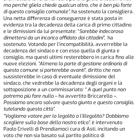
ma perché glielo chiede qualcun altro, che è ben più forte
di questo consiglio comunale”,
ha sostenuto la consigliera.
Una netta differenza di conseguenze è stata posta in
evidenza tra la decadenza della carica di primo cittadino
e le dimissioni da lui presentate: “
Sarebbe indecoroso
dimettersi da un incarico affidato dai cittadini”,
ha
sostenuto. Votando per l’incompatibilità, avverrebbe la
decadenza del sindaco e con esso quella di giunta e
consiglio, ma questi ultimi resterebbero in carica fino alle
nuove elezioni.
“Almeno la parte di gestione ordinaria di
questo comune si porterebbe avanti”
, diritto che non
sussisterebbe in caso di eventuale dimissione del
sindaco, che vedrebbe la decadenza degli organi e la
sottoposizione a un commissariato:
“ A quel punto non
potremo più fare nulla
– ha avvertito Briccarello –.
Possiamo ancora salvare questa giunta e questo consiglio,
tutelando questa città”.
“Vogliamo votare per la legalità o l’illegalità? Dobbiamo
scegliere sulla base della nostra etica”,
è intervenuto
Paolo Crivelli di Prendiamoci cura di Asti, incitando un
voto che non sia basato sul partito politico di