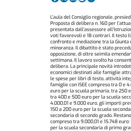
L’aula del Consiglio regionale, presi
Proposta di delibera n. 160 per l’attuaz
presentata dall’assessore all’Istruzi
voti favorevoli e 18 contrari. Il testo l
confronto e mediazione tra la Giunta r
minoranza. Il dibattito è stato preced
opposizione, di oltre seimila emendam
settimana. Il lavoro svolto ha consent
delibera. La principale novità introdo
economici destinati alle famiglie attra
le spese per libri di testo, attività int
famiglie con ISEE compreso tra 0 e 4.
euro per la scuola primaria, tra 250 
tra 400 e 500 euro per la scuola seco
4.000,01 e 9.000 euro, gli importi pre
150 a 200 euro per la scuola seconda
secondaria di secondo grado. Restano i
compreso tra 9.000,01 e 15.748 euro: 
per la scuola secondaria di primo gra