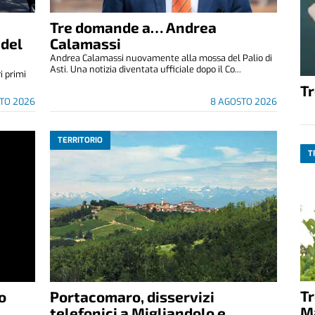
Tre domande a… Andrea
 del
Calamassi
Andrea Calamassi nuovamente alla mossa del Palio di
Asti. Una notizia diventata ufficiale dopo il Co...
i primi
T
TO 2026
8 AGOSTO 2026
TERRITORIO
T
T
o
Portacomaro, disservizi
M
telefonici a Migliandolo e