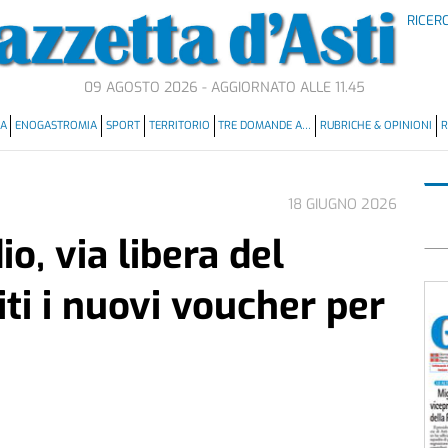
RICER
09 AGOSTO 2026 - AGGIORNATO ALLE 11.45
MA
ENOGASTROMIA
SPORT
TERRITORIO
TRE DOMANDE A…
RUBRICHE & OPINIONI
R
18 GIUGNO 2026
io, via libera del
iti i nuovi voucher per