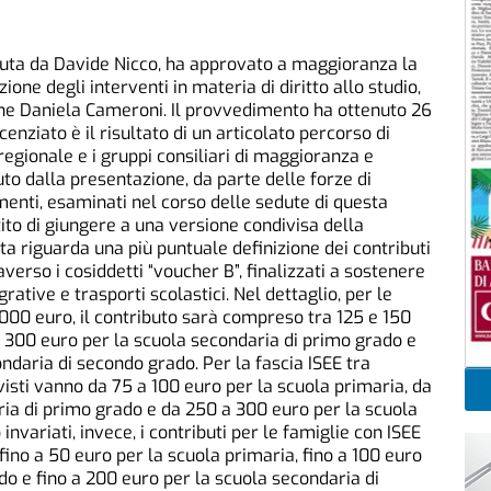
eduta da Davide Nicco, ha approvato a maggioranza la
ione degli interventi in materia di diritto allo studio,
one Daniela Cameroni. Il provvedimento ha ottenuto 26
icenziato è il risultato di un articolato percorso di
egionale e i gruppi consiliari di maggioranza e
uto dalla presentazione, da parte delle forze di
enti, esaminati nel corso delle sedute di questa
ito di giungere a una versione condivisa della
tta riguarda una più puntuale definizione dei contributi
verso i cosiddetti “voucher B”, finalizzati a sostenere
egrative e trasporti scolastici. Nel dettaglio, per le
000 euro, il contributo sarà compreso tra 125 e 150
e 300 euro per la scuola secondaria di primo grado e
ndaria di secondo grado. Per la fascia ISEE tra
visti vanno da 75 a 100 euro per la scuola primaria, da
ria di primo grado e da 250 a 300 euro per la scuola
nvariati, invece, i contributi per le famiglie con ISEE
fino a 50 euro per la scuola primaria, fino a 100 euro
do e fino a 200 euro per la scuola secondaria di