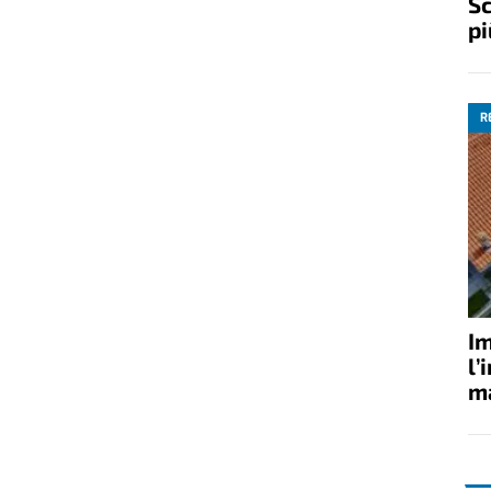
Sc
pi
R
Im
l’
ma