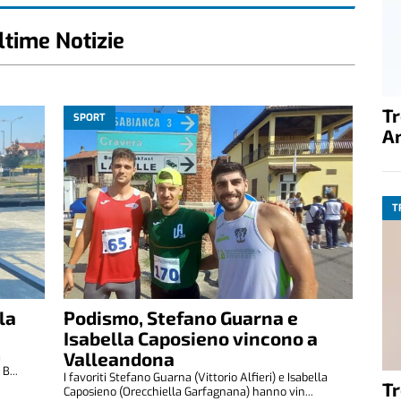
ltime Notizie
T
SPORT
A
T
la
Podismo, Stefano Guarna e
Isabella Caposieno vincono a
Valleandona
a
B...
I favoriti Stefano Guarna (Vittorio Alfieri) e Isabella
T
Caposieno (Orecchiella Garfagnana) hanno vin...