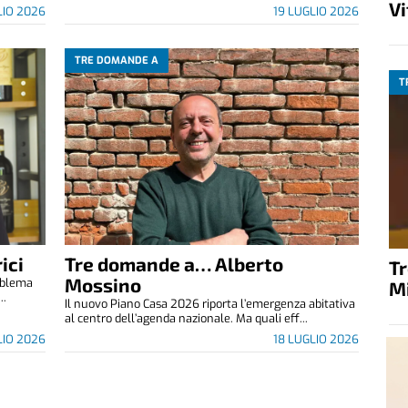
V
LIO 2026
19 LUGLIO 2026
TRE DOMANDE A
T
ici
Tre domande a… Alberto
T
Mossino
roblema
M
..
Il nuovo Piano Casa 2026 riporta l’emergenza abitativa
al centro dell’agenda nazionale. Ma quali eff...
LIO 2026
18 LUGLIO 2026