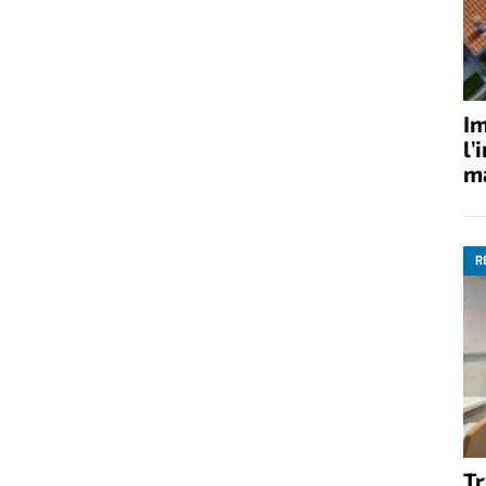
Im
l’
ma
R
Tr