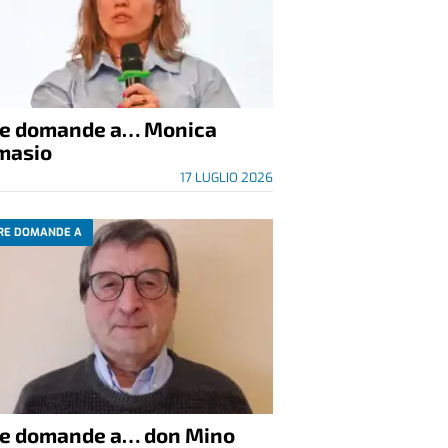
re domande a… Monica
masio
17 LUGLIO 2026
RE DOMANDE A
re domande a… don Mino