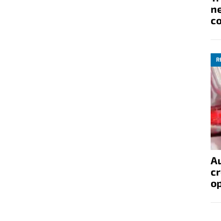
ne
co
R
A
cr
op