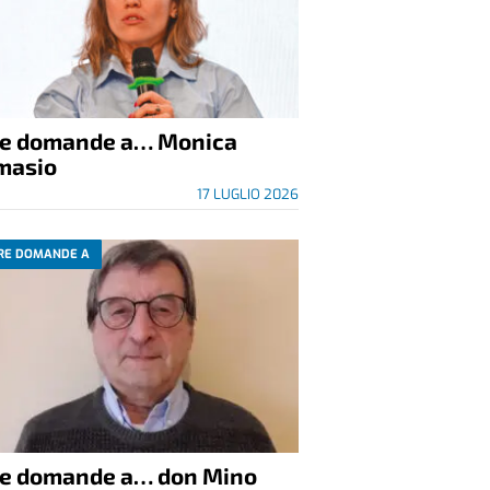
re domande a… Monica
masio
17 LUGLIO 2026
RE DOMANDE A
re domande a… don Mino