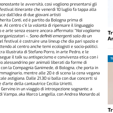
nostante le avversità, così vogliono presentarsi gli
l festival itinerante che venerdì 10 luglio fa tappa alla
ce dall’idea di due giovani artisti
herita Conti, ed è partito da Bologna prima di
e. Al centro c’è la volontà di ripensare il linguaggio
tro e arte senza essere ancora affermato: “
Noi vogliamo
T
 organizzatori –.
Sono definiti emergenti solo da un
A
 del festival è costruire una lineup che dia pari spazio e
ttendo al centro anche temi ecologisti e socio-politici.
ra illustrata di Stefano Porro, in arte Pedro, e le
8 segue il talk su antispecismo e convivenza etica con i
T
io alessandrino per animali liberati da forme di
o con la Compagnia Ganimede, di Bologna, che porta in
 immaginario, mentre alle 20 è di scena la cena vegana
le astigiana. Dalle 21.30 si balla con due concerti: si
d’arte della cantautrice Cecilia Urietti,
Gervino in un viaggio di introspezione sognante; a
ico di Vampa, aka Marco Langella, con Andrea Monardo al
T