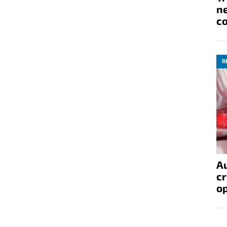
ne
co
R
A
cr
op