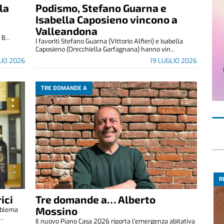
la
Podismo, Stefano Guarna e
Isabella Caposieno vincono a
Valleandona
a
B...
I favoriti Stefano Guarna (Vittorio Alfieri) e Isabella
Caposieno (Orecchiella Garfagnana) hanno vin...
LIO 2026
19 LUGLIO 2026
TRE DOMANDE A
R
ici
Tre domande a… Alberto
Mossino
roblema
..
Il nuovo Piano Casa 2026 riporta l’emergenza abitativa