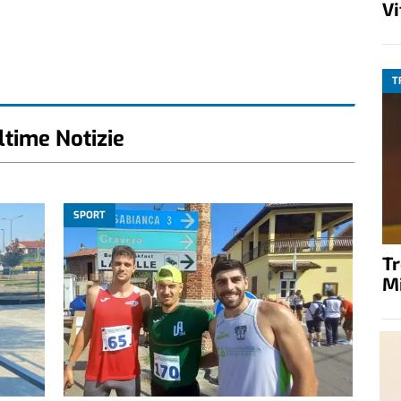
V
T
ltime Notizie
SPORT
T
M