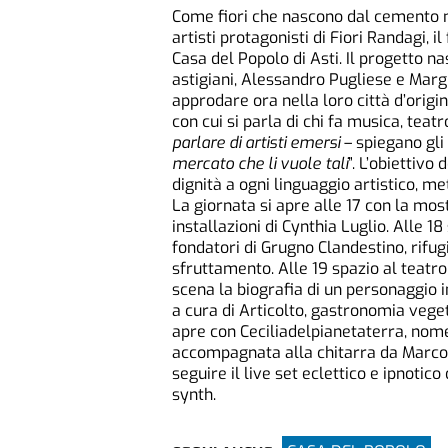
Come fiori che nascono dal cemento no
artisti protagonisti di Fiori Randagi, i
Casa del Popolo di Asti. Il progetto nas
astigiani, Alessandro Pugliese e Marg
approdare ora nella loro città d’origin
con cui si parla di chi fa musica, tea
parlare di artisti emersi
– spiegano gli
mercato che li vuole tali
”. L’obiettivo
dignità a ogni linguaggio artistico, me
La giornata si apre alle 17 con la most
installazioni di Cynthia Luglio. Alle 1
fondatori di Grugno Clandestino, rifug
sfruttamento. Alle 19 spazio al teatr
scena la biografia di un personaggio
a cura di Articolto, gastronomia vegeta
apre con Ceciliadelpianetaterra, nome 
accompagnata alla chitarra da Marco 
seguire il live set eclettico e ipnot
synth.