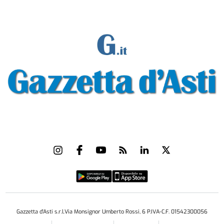
Gazzetta d'Asti s.r.l.Via Monsignor Umberto Rossi, 6 P.IVA-C.F. 01542300056