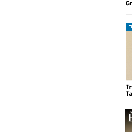
G
T
T
Ta