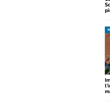
Sc
pi
R
Im
l’
ma