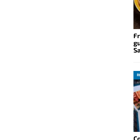
Fr
gu
S
R
C