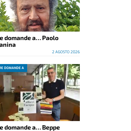
re domande a… Paolo
anina
2 AGOSTO 2026
RE DOMANDE A
re domande a… Beppe