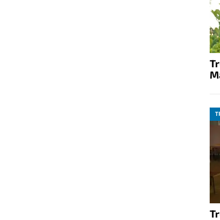
T
M
T
T