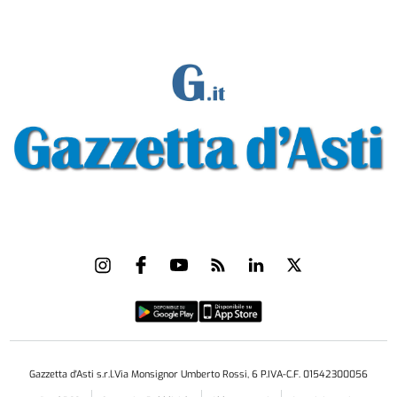
Gazzetta d'Asti s.r.l.Via Monsignor Umberto Rossi, 6 P.IVA-C.F. 01542300056