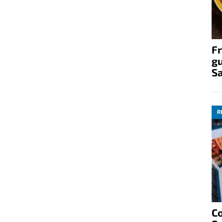
Fr
gu
S
R
C