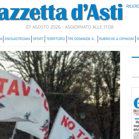
RICER
07 AGOSTO 2026 - AGGIORNATO ALLE 17.08
MA
ENOGASTROMIA
SPORT
TERRITORIO
TRE DOMANDE A…
RUBRICHE & OPINIONI
R