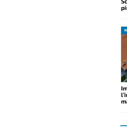
Sc
pi
R
Im
l’
ma