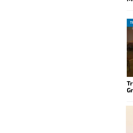
T
T
G