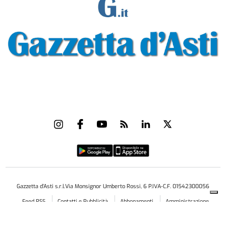
Gazzetta d'Asti s.r.l.Via Monsignor Umberto Rossi, 6 P.IVA-C.F. 01542300056
Feed RSS
Contatti e Pubblicità
Abbonamenti
Amministrazione
trasparente
Norme Editoriali
Privacy Policy
Cookie Policy
Condizioni di Utilizzo