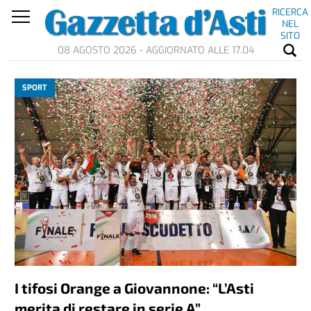
RICERCA
NEL
SITO
08 AGOSTO 2026 - AGGIORNATO ALLE 17.04
SPORT
I tifosi Orange a Giovannone: “L’Asti
merita di restare in serie A”