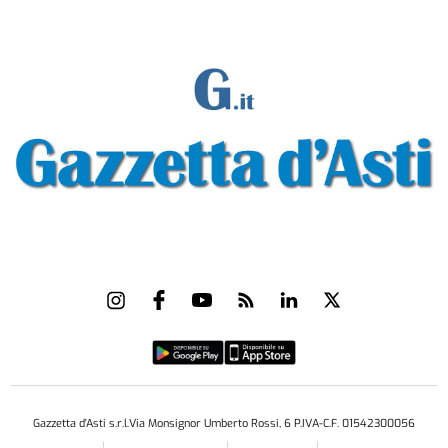
Gazzetta d'Asti s.r.l.Via Monsignor Umberto Rossi, 6 P.IVA-C.F. 01542300056