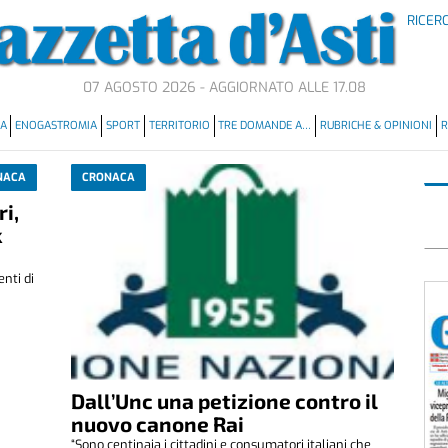
RICER
07 AGOSTO 2026 - AGGIORNATO ALLE 17.08
MA
ENOGASTROMIA
SPORT
TERRITORIO
TRE DOMANDE A…
RUBRICHE & OPINIONI
R
NACA
CRONACA
i,
k
nti di
.
Dall’Unc una petizione contro il
nuovo canone Rai
“Sono centinaia i cittadini e consumatori italiani che