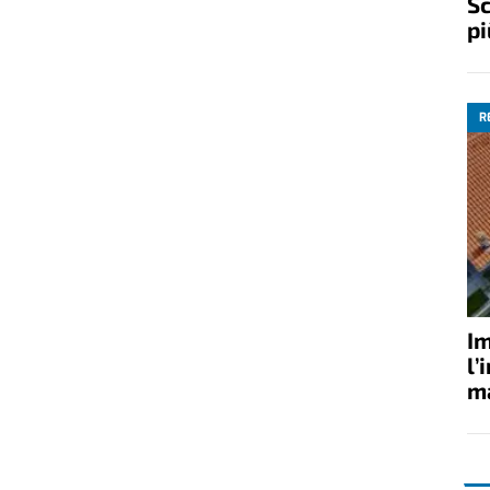
Sc
pi
R
Im
l’
ma