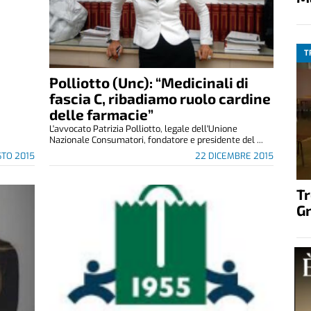
T
Polliotto (Unc): “Medicinali di
fascia C, ribadiamo ruolo cardine
delle farmacie”
L'avvocato Patrizia Polliotto, legale dell'Unione
Nazionale Consumatori, fondatore e presidente del ...
STO 2015
22 DICEMBRE 2015
T
G