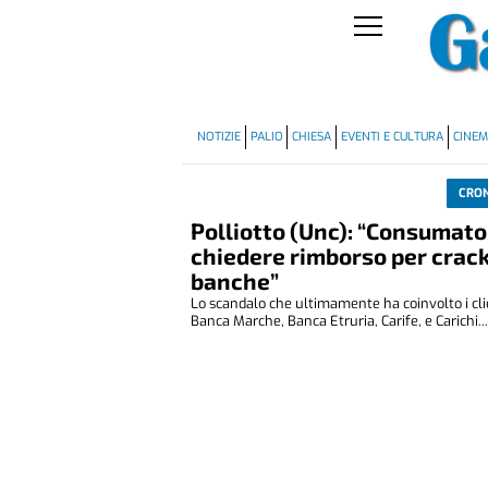
NOTIZIE
PALIO
CHIESA
EVENTI E CULTURA
CINE
CRO
Polliotto (Unc): “Consumator
chiedere rimborso per crac
banche”
Lo scandalo che ultimamente ha coinvolto i clie
Banca Marche, Banca Etruria, Carife, e Carichi..