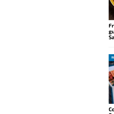
Fr
gu
S
R
C