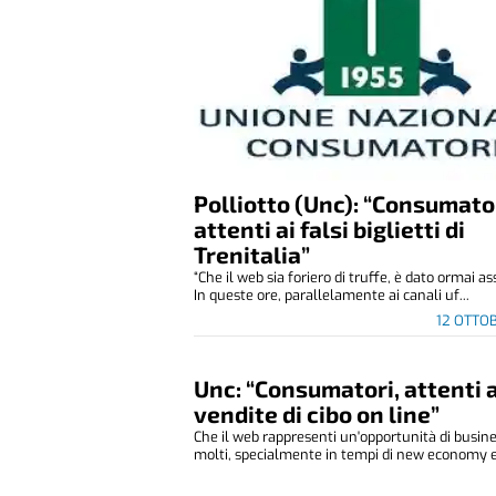
Polliotto (Unc): “Consumator
attenti ai falsi biglietti di
Trenitalia”
“Che il web sia foriero di truffe, è dato ormai a
In queste ore, parallelamente ai canali uf...
12 OTTO
Unc: “Consumatori, attenti 
vendite di cibo on line”
Che il web rappresenti un'opportunità di busin
molti, specialmente in tempi di new economy e 