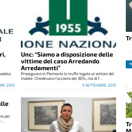
T
i,
Unc: “Siamo a disposizione delle
vittime del caso Arredando
T
Arredamenti”
ssodato.
Proseguono in Piemonte le truffe legate al settore del
mobile. Chiedevano l'acconto del 30%, ma di f...
BRE 2015
9 SETTEMBRE 2015
alle
ess per
...
T
M