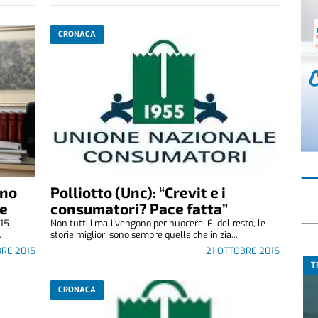
CRONACA
gno
Polliotto (Unc): “Crevit e i
ve
consumatori? Pace fatta”
 15
Non tutti i mali vengono per nuocere. E, del resto, le
.
storie migliori sono sempre quelle che inizia...
BRE 2015
21 OTTOBRE 2015
T
CRONACA