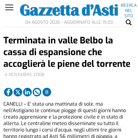
RICERCA
NEL
SITO
04 AGOSTO 2026 - AGGIORNATO ALLE 19.03
Terminata in valle Belbo la
cassa di espansione che
accoglierà le piene del torrente
4 NOVEMBRE 2008
CANELLI – E’ stata una mattinata di sole, ma
nell’Astigiano le continue piogge di questi giorni hanno
creato apprensione e la protezione civile è in stato di
allerta. Le centraline meteo disseminate su tutto il
territorio lungo i corsi d’acqua, negli ultimi tre giorni
hanno registrato ad Asti 56 millimetri di pioggia, a