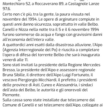
Montechiaro 52, a Roccaverano 89, a Castagnole Lanze
97,6.
Certo non c’è più, tra la gente, la paura vissuta nel
novembre del 1994. Le opere di arginature compiute in
questi anni danno sicurezza, soprattutto in valle Belbo.
Canelli e Nizza nella notte tra il 5 e il 6 novembre 1994
furono sommerse da acqua e fango con gravissimi danni
all’economia dell’intera valle.
A quattordici anni esatti dalla disastrosa alluvione, l’Aipo
(Agenzia Interregionale del Po) è riuscita a completare
l’opera di difesa del torrente Belbo che sarà inaugurata
venerdì alle 11.
Sono stati invitati la presidente della Regione Mercedes
Bresso, la presidente dell’Aipo e assessore regionale
Bruna Sibille, il direttore dell’Aipo Luigi Fortunato, il
vescovo Piergiorgio Micchiardi, il prefetto, i presidenti
delle province di Asti, Cuneo e Alessandria, i sindaci
dell’asta del Belbo, le autorità e gli onorevoli del
Piemonte.
Sulla cassa sono state installate due telecamere dal
Comune di Canelli e sei telecamere dall’Aipo, collegate ai