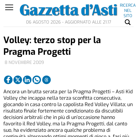
RICERCA
NEL
SITO
06 AGOSTO 2026 - AGGIORNATO ALLE 21.17
Volley: terzo stop per la
Pragma Progetti
8 NOVEMBRE 2009
Ancora un brutta serata per la Pragma Progetti – Asti Kid
Volley che incappa nella terza sconfitta consecutiva,
giocando in casa contro la capolista Red Volley Villata; un
risultato finale fortemente condizionato da discutibili
decisioni arbitrali che in più di un’occasione hanno
favorito il Red Volley, ma la Pragma Progetti, dal canto
suo, ha evidenziato ancora qualche problema di
continuità alternando ottimi momenti di gioco a fasi più