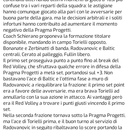
confuse tra i vari reparti della squadra: le astigiane
hanno comunque giocato alla pari con le avversarie per
buona parte della gara, ma le decisioni arbitrali e i soliti
infortuni hanno contribuito ad aumentare il momento
negativo della Pragma Progetti.
Coach Schierano proponeva la formazione titolare
disponibile, mandando in campo Torielli opposto,
Bonanate e Zerbinatti di banda, Radovanovic e Baltic
centrali, Cerato al palleggio, Fullin libero.
Il primo set proseguiva punto a punto fino al break del
Red Volley, che sfruttava qualche errore in difesa della
Pragma Progetti a metà set, portandosi sul +3. Non
bastavano l’ace di Baltic e l’ottima fase a muro di
Radovanovic a riequilibrare la frazione: il primo set point
era a favore delle avversarie, ma era brava Torielli ad
annullarlo con la sua azione in attacco. Ai vantaggi però
era il Red Volley a trovare i punti giusti vincendo il primo
set.
Nella seconda frazione tornava sotto la Pragma Progetti,
ma l’ace di Torielli prima, e il buon turno al servizio di
Radovanovic in seguito ribaltavano lo score portando la