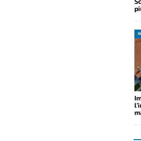
Sc
pi
R
Im
l’
ma