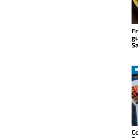
Fr
gu
S
R
C