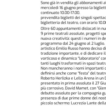
Sono già in vendita gli abbonamenti al 
mercoledì 16 giugno presso la bigliette
continuato 10.00-17.00.
prevendita biglietti dei singoli spett
biglietteria del teatro, con orario 10.0
Oltre 60 appuntamenti dislocati in num
9 prime teatrali assolute, progetti spe
nuova creatività: questi i numeri in de
programma dal 24 giugno al 2 luglio. I
artistico Emilio Russo hanno deciso di
tradizione importante, e di dedicare il
vorticoso e dinamico “laboratorio” c
tanti luoghi trasformati in spazi teatra
Non mancheranno i nomi importanti de
definirsi anche come “festa” del teatr
Roberto Herlizka e Lello Arena in un 
presentato in prima assoluta il 27 Gi
più corrosivo, David Mamet, con “Gleng
debutto assoluto per la compagnia guid
presenza di due prime donne del nost
piccolo schermo: Lucrezia Lante della