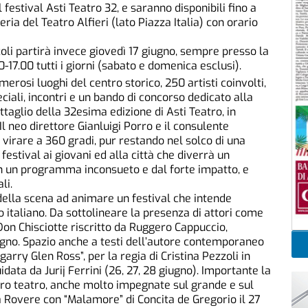
festival Asti Teatro 32, e saranno disponibili fino a
ria del Teatro Alfieri (lato Piazza Italia) con orario
acoli partirà invece giovedì 17 giugno, sempre presso la
0-17.00 tutti i giorni (sabato e domenica esclusi).
erosi luoghi del centro storico, 250 artisti coinvolti,
ciali, incontri e un bando di concorso dedicato alla
ttaglio della 32esima edizione di Asti Teatro, in
l neo direttore Gianluigi Porro e il consulente
 virare a 360 gradi, pur restando nel solco di una
 festival ai giovani ed alla città che diverrà un
on un programma inconsueto e dal forte impatto, e
li.
lla scena ad animare un festival che intende
o italiano. Da sottolineare la presenza di attori come
Don Chisciotte riscritto da Ruggero Cappuccio,
ugno. Spazio anche a testi dell’autore contemporaneo
arry Glen Ross”, per la regia di Cristina Pezzoli in
ata da Jurij Ferrini (26, 27, 28 giugno). Importante la
ro teatro, anche molto impegnate sul grande e sul
 Rovere con “Malamore” di Concita de Gregorio il 27