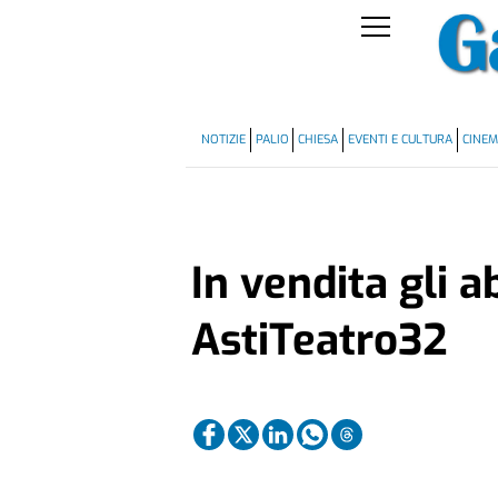
NOTIZIE
PALIO
CHIESA
EVENTI E CULTURA
CINE
In vendita gli 
AstiTeatro32