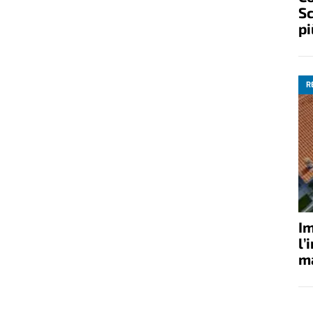
Sc
pi
R
Im
l’
ma