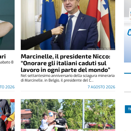
ri
Marcinelle, il presidente Nicco:
“Onorare gli italiani caduti sul
sabato 8
.
lavoro in ogni parte del mondo”
Nel settantesimo anniversario della sciagura mineraria
di Marcinelle, in Belgio, il presidente del C...
TO 2026
7 AGOSTO 2026
T