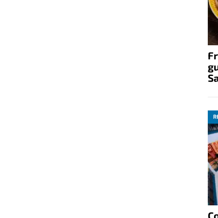
Fr
gu
S
R
C