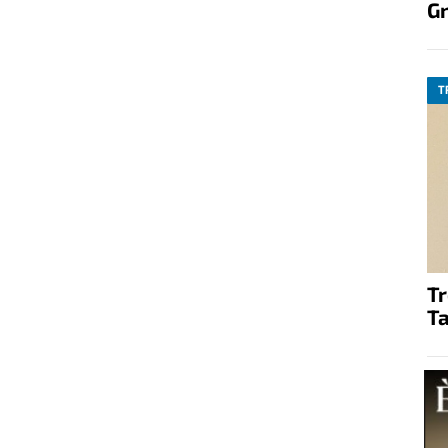
G
T
T
Ta