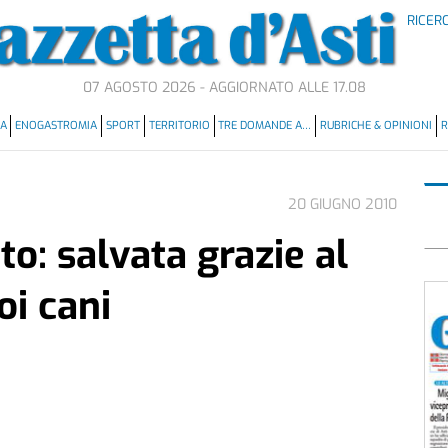
RICER
07 AGOSTO 2026 - AGGIORNATO ALLE 17.08
MA
ENOGASTROMIA
SPORT
TERRITORIO
TRE DOMANDE A…
RUBRICHE & OPINIONI
R
20 GIUGNO 2010
to: salvata grazie al
oi cani