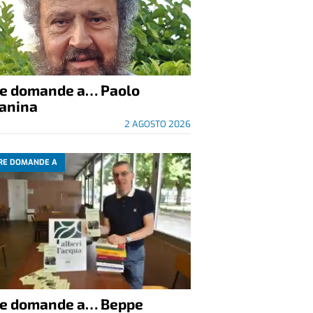
re domande a… Paolo
anina
2 AGOSTO 2026
RE DOMANDE A
re domande a… Beppe