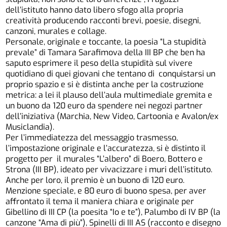
dell’istituto hanno dato libero sfogo alla propria
creatività producendo racconti brevi, poesie, disegni,
canzoni, murales e collage.
Personale, originale e toccante, la poesia “La stupidità
prevale” di Tamara Sarafimova della III BP che ben ha
saputo esprimere il peso della stupidità sul vivere
quotidiano di quei giovani che tentano di conquistarsi un
proprio spazio e si è distinta anche per la costruzione
metrica: a lei il plauso dell’aula multimediale gremita e
un buono da 120 euro da spendere nei negozi partner
dell’iniziativa (Marchia, New Video, Cartoonia e Avalon/ex
Musiclandia).
Per l’immediatezza del messaggio trasmesso,
l’impostazione originale e l’accuratezza, si è distinto il
progetto per il murales “L’albero” di Boero, Bottero e
Strona (III BP), ideato per vivacizzare i muri dell’istituto.
Anche per loro, il premio è un buono di 120 euro.
Menzione speciale, e 80 euro di buono spesa, per aver
affrontato il tema il maniera chiara e originale per
Gibellino di III CP (la poesita “Io e te”), Palumbo di IV BP (la
canzone “Ama di più”), Spinelli di III AS (racconto e disegno