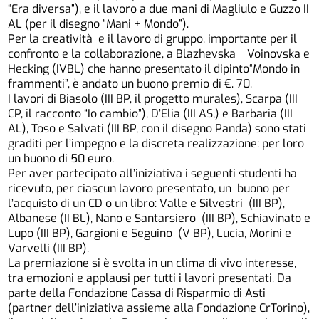
“Era diversa”), e il lavoro a due mani di Magliulo e Guzzo II
AL (per il disegno “Mani + Mondo”).
Per la creatività e il lavoro di gruppo, importante per il
confronto e la collaborazione, a Blazhevska Voinovska e
Hecking (IVBL) che hanno presentato il dipinto“Mondo in
frammenti”, è andato un buono premio di €. 70.
I lavori di Biasolo (III BP, il progetto murales), Scarpa (III
CP, il racconto “Io cambio”), D’Elia (III AS,) e Barbaria (III
AL), Toso e Salvati (III BP, con il disegno Panda) sono stati
graditi per l’impegno e la discreta realizzazione: per loro
un buono di 50 euro.
Per aver partecipato all’iniziativa i seguenti studenti ha
ricevuto, per ciascun lavoro presentato, un buono per
l’acquisto di un CD o un libro: Valle e Silvestri (III BP),
Albanese (II BL), Nano e Santarsiero (III BP), Schiavinato e
Lupo (III BP), Gargioni e Seguino (V BP), Lucia, Morini e
Varvelli (III BP).
La premiazione si è svolta in un clima di vivo interesse,
tra emozioni e applausi per tutti i lavori presentati. Da
parte della Fondazione Cassa di Risparmio di Asti
(partner dell’iniziativa assieme alla Fondazione CrTorino),