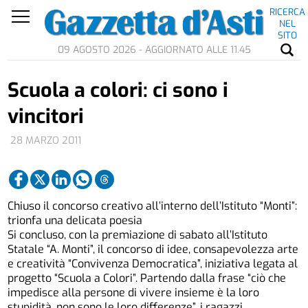
RICERCA
NEL
SITO
09 AGOSTO 2026 - AGGIORNATO ALLE 11.45
Scuola a colori: ci sono i
vincitori
28 MARZO 2011
Chiuso il concorso creativo all’interno dell’Istituto “Monti”:
trionfa una delicata poesia
Si concluso, con la premiazione di sabato all’Istituto
Statale “A. Monti”, il concorso di idee, consapevolezza arte
e creatività “Convivenza Democratica”, iniziativa legata al
progetto “Scuola a Colori”. Partendo dalla frase “ciò che
impedisce alla persone di vivere insieme è la loro
stupidità, non sono le loro differenze”, i ragazzi