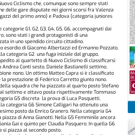
el Nuovo Ciclismo che, comunque sono sempre stati
che delle gare disputate nei giorni scorsi fra Valenza
agazzi del primo anno) e Padova (categoria juniores
lle categorie G1, G2, G3, G4, G5, G6, accompagnati dai
, sono stati i grandi protagonisti di una
ta in uno spendido circuito cittadino.
imo esordio di Giacomo Albertazzi ed Ermanno Pozzato,
la categoria G2 una fuga iniziale dal gruppo,
pedito al quartetto di Nuovo Ciclismo di classificarsi
ò Andrea Conti sesto, Daniele Bastianelli settimo,
ione nono. Un ottimo Matteo Capra si è classificato
 la prestazione di Federico Carretto giunto nono.
della squadra che ha piazzato al quarto posto Stefano
a, al settimo e ottavo posta rispettivamente Tommaso
egoria G5 discreta la prova di Luca Pasquetti,
ella categoria G6 Simone Calligari ha ottenuto una
cesimo posto da Enrico Granero. Nella categoria G4
a piazza di Anna Gianotti. Nella G5 Femminile ancora
Sonia Gai e quinto per Claudia Pasquero. In quella G6
 si piazza al secondo posto.