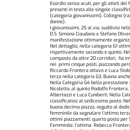
Esordio senza acuti, per gli atleti d
presenti in testa alle singole classifi
(categoria giovanissimi), Collegno (r
donne).
I giovanissimi, 25 al via, suddivisi ne
D.S. Simona Ciaudano e Stefano Olivero
manifestazione ottimamente organizza
Nel dettaglio, nella categoria G1 ott
rispettivamente secondo e quinto. Nel
composto da oltre 20 corridori, ha im
nei primi cinque posti, piazzando per
Riccardo Frontera ottavo e Luca Stobb
terza nella categoria G3. Buona anche
Nella Categoria G4 bella prestazione 
Nicoletto, al quinto Rodolfo Fronter
Albertazzi e Luca Cuniberti. Nella Cat
classificatosi al sedicesimo posto. N
buona decima piazza, seguito al dodi
femminile da segnalare l’ottimo terz
ottimi piazzamenti: quarto posto per 
Femminile, l’ottima Rebecca Frontera