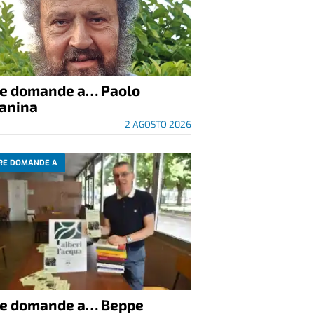
re domande a… Paolo
anina
2 AGOSTO 2026
RE DOMANDE A
re domande a… Beppe