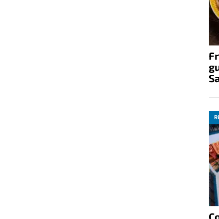
Fr
gu
S
R
C