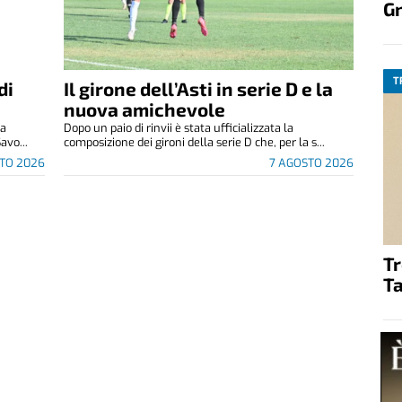
G
T
di
Il girone dell’Asti in serie D e la
nuova amichevole
za
Dopo un paio di rinvii è stata ufficializzata la
avo...
composizione dei gironi della serie D che, per la s...
TO 2026
7 AGOSTO 2026
T
Ta