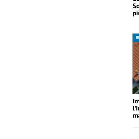
Sc
pi
R
Im
l’
ma