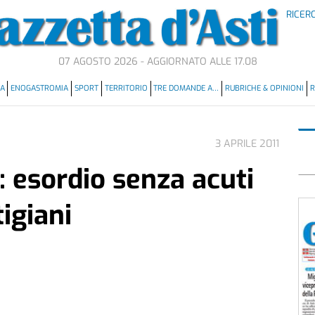
RICER
07 AGOSTO 2026 - AGGIORNATO ALLE 17.08
MA
ENOGASTROMIA
SPORT
TERRITORIO
TRE DOMANDE A…
RUBRICHE & OPINIONI
R
3 APRILE 2011
 esordio senza acuti
tigiani