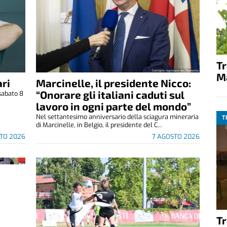
T
M
ri
Marcinelle, il presidente Nicco:
“Onorare gli italiani caduti sul
sabato 8
.
lavoro in ogni parte del mondo”
Nel settantesimo anniversario della sciagura mineraria
T
di Marcinelle, in Belgio, il presidente del C...
TO 2026
7 AGOSTO 2026
T